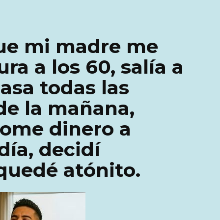
ue mi madre me
ra a los 60, salía a
asa todas las
 de la mañana,
dome dinero a
día, decidí
quedé atónito.