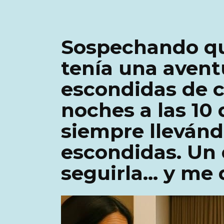
Sospechando q
tenía una aventu
escondidas de c
noches a las 10
siempre lleván
escondidas. Un 
seguirla… y me 