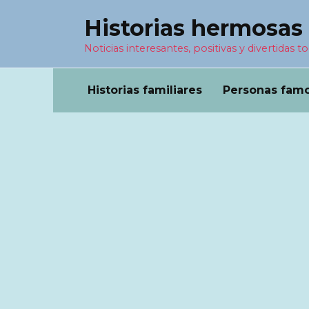
Перейти
Historias hermosas
к
содержанию
Noticias interesantes, positivas y divertidas to
Historias familiares
Personas fam