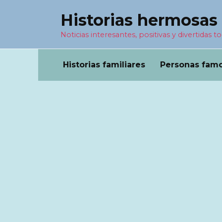
Перейти
Historias hermosas
к
содержанию
Noticias interesantes, positivas y divertidas to
Historias familiares
Personas fam