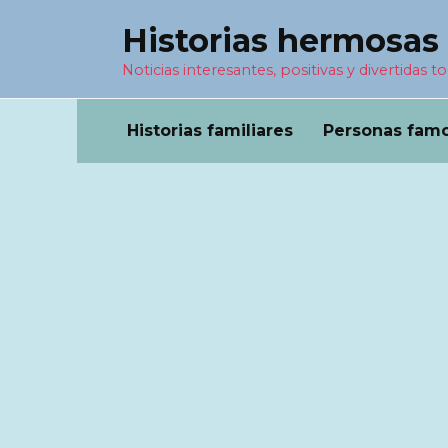
Перейти
Historias hermosas
к
содержанию
Noticias interesantes, positivas y divertidas to
Historias familiares
Personas fam