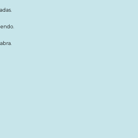
adas.
iendo.
abra.