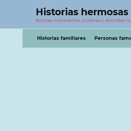
Перейти
Historias hermosas
к
содержанию
Noticias interesantes, positivas y divertidas to
Historias familiares
Personas fam