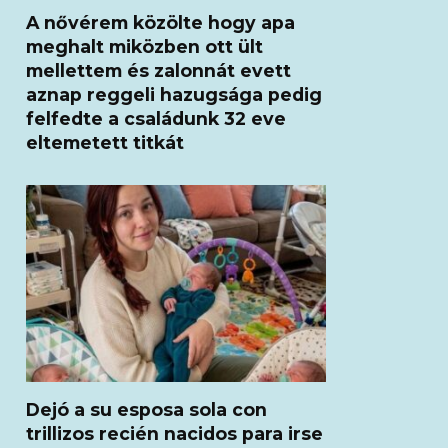
A nővérem közölte hogy apa
meghalt miközben ott ült
mellettem és zalonnát evett
aznap reggeli hazugsága pedig
felfedte a családunk 32 eve
eltemetett titkát
Dejó a su esposa sola con
trillizos recién nacidos para irse