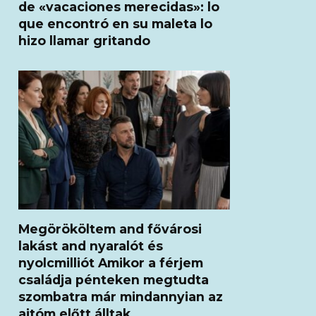
de «vacaciones merecidas»: lo
que encontró en su maleta lo
hizo llamar gritando
Megörököltem and fővárosi
lakást and nyaralót és
nyolcmilliót Amikor a férjem
családja pénteken megtudta
szombatra már mindannyian az
ajtóm előtt álltak