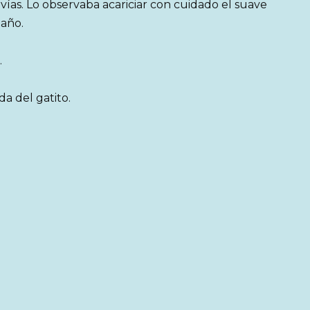
s vías. Lo observaba acariciar con cuidado el suave
daño.
.
da del gatito.