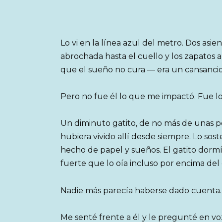
Lo vi en la línea azul del metro. Dos asie
abrochada hasta el cuello y los zapatos 
que el sueño no cura — era un cansancio 
Pero no fue él lo que me impactó. Fue lo
Un diminuto gatito, de no más de unas 
hubiera vivido allí desde siempre. Lo sost
hecho de papel y sueños. El gatito dormí
fuerte que lo oía incluso por encima del
Nadie más parecía haberse dado cuenta.
Me senté frente a él y le pregunté en voz