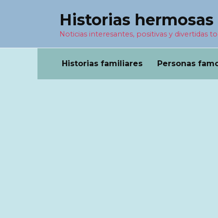
Перейти
Historias hermosas
к
содержанию
Noticias interesantes, positivas y divertidas to
Historias familiares
Personas fam