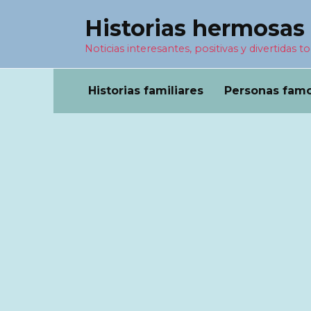
Перейти
Historias hermosas
к
содержанию
Noticias interesantes, positivas y divertidas to
Historias familiares
Personas fam