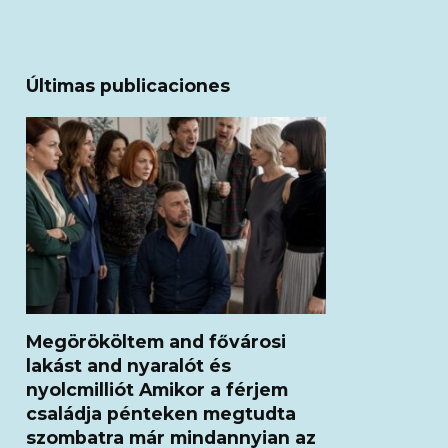
Últimas publicaciones
Megörököltem and fővárosi
lakást and nyaralót és
nyolcmilliót Amikor a férjem
családja pénteken megtudta
szombatra már mindannyian az