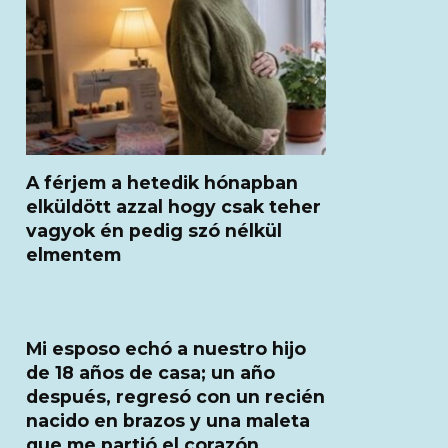
A férjem a hetedik hónapban
elküldött azzal hogy csak teher
vagyok én pedig szó nélkül
elmentem
Mi esposo echó a nuestro hijo
de 18 años de casa; un año
después, regresó con un recién
nacido en brazos y una maleta
que me partió el corazón.