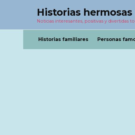
Перейти
Historias hermosas
к
содержанию
Noticias interesantes, positivas y divertidas to
Historias familiares
Personas fam