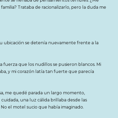
mente se llenaba de pensamientos terribles. ¿Me
milia? Trataba de racionalizarlo, pero la duda me
su ubicación se detenía nuevamente frente a la
 fuerza que los nudillos se pusieron blancos. Mi
a, y mi corazón latía tan fuerte que parecía
asa, me quedé parada un largo momento,
cuidada, una luz cálida brillaba desde las
. No el motel sucio que había imaginado.