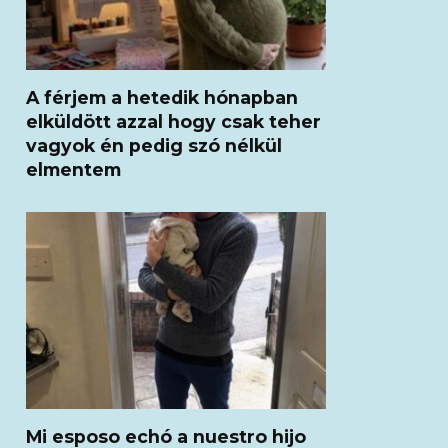
A férjem a hetedik hónapban
elküldött azzal hogy csak teher
vagyok én pedig szó nélkül
elmentem
Mi esposo echó a nuestro hijo