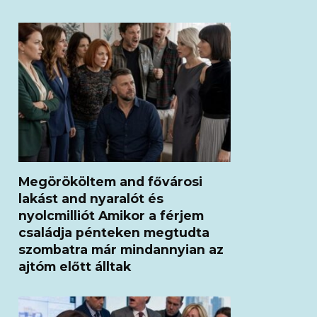
Megörököltem and fővárosi
lakást and nyaralót és
nyolcmilliót Amikor a férjem
családja pénteken megtudta
szombatra már mindannyian az
ajtóm előtt álltak