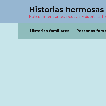
Перейти
Historias hermosas
к
содержанию
Noticias interesantes, positivas y divertidas to
Historias familiares
Personas fam