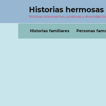
Перейти
Historias hermosas
к
содержанию
Noticias interesantes, positivas y divertidas to
Historias familiares
Personas fam