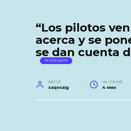
“Los pilotos ven
acerca y se pon
se dan cuenta d
INTERESANTE
АВТОР
НА ЧТЕНИЕ
saqosaig
4 мин