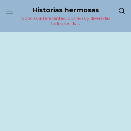
Перейти
Historias hermosas
к
содержанию
Noticias interesantes, positivas y divertidas
todos los días.