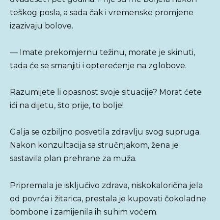
teškog posla, a sada čak i vremenske promjene
izazivaju bolove.
— Imate prekomjernu težinu, morate je skinuti,
tada će se smanjiti i opterećenje na zglobove.
Razumijete li opasnost svoje situacije? Morat ćete
ići na dijetu, što prije, to bolje!
Galja se ozbiljno posvetila zdravlju svog supruga.
Nakon konzultacija sa stručnjakom, žena je
sastavila plan prehrane za muža.
Pripremala je isključivo zdrava, niskokalorična jela
od povrća i žitarica, prestala je kupovati čokoladne
bombone i zamijenila ih suhim voćem.