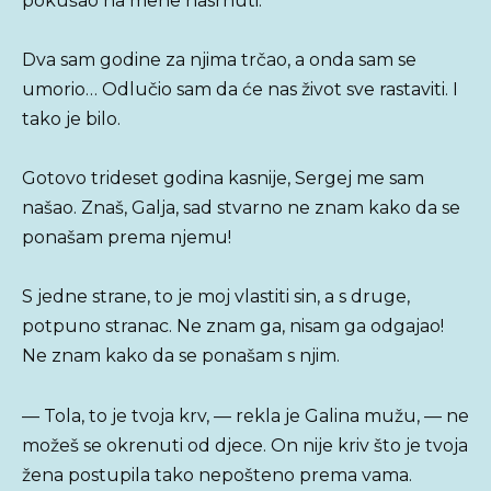
pokušao na mene nasrnuti.
Dva sam godine za njima trčao, a onda sam se
umorio… Odlučio sam da će nas život sve rastaviti. I
tako je bilo.
Gotovo trideset godina kasnije, Sergej me sam
našao. Znaš, Galja, sad stvarno ne znam kako da se
ponašam prema njemu!
S jedne strane, to je moj vlastiti sin, a s druge,
potpuno stranac. Ne znam ga, nisam ga odgajao!
Ne znam kako da se ponašam s njim.
— Tola, to je tvoja krv, — rekla je Galina mužu, — ne
možeš se okrenuti od djece. On nije kriv što je tvoja
žena postupila tako nepošteno prema vama.