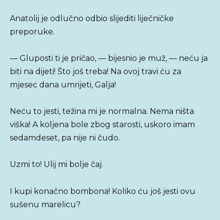
Anatolij je odlučno odbio slijediti liječničke
preporuke.
— Gluposti ti je pričao, — bijesnio je muž, — neću ja
biti na dijeti! Što još treba! Na ovoj travi ću za
mjesec dana umrijeti, Galja!
Neću to jesti, težina mi je normalna. Nema ništa
viška! A koljena bole zbog starosti, uskoro imam
sedamdeset, pa nije ni čudo.
Uzmi to! Ulij mi bolje čaj.
I kupi konačno bombona! Koliko ću još jesti ovu
sušenu marelicu?