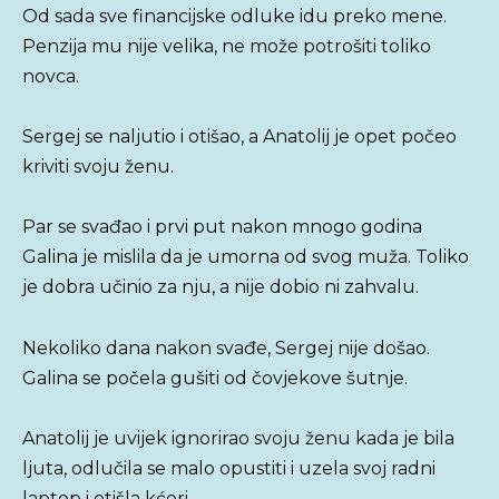
Od sada sve financijske odluke idu preko mene.
Penzija mu nije velika, ne može potrošiti toliko
novca.
Sergej se naljutio i otišao, a Anatolij je opet počeo
kriviti svoju ženu.
Par se svađao i prvi put nakon mnogo godina
Galina je mislila da je umorna od svog muža. Toliko
je dobra učinio za nju, a nije dobio ni zahvalu.
Nekoliko dana nakon svađe, Sergej nije došao.
Galina se počela gušiti od čovjekove šutnje.
Anatolij je uvijek ignorirao svoju ženu kada je bila
ljuta, odlučila se malo opustiti i uzela svoj radni
laptop i otišla kćeri.