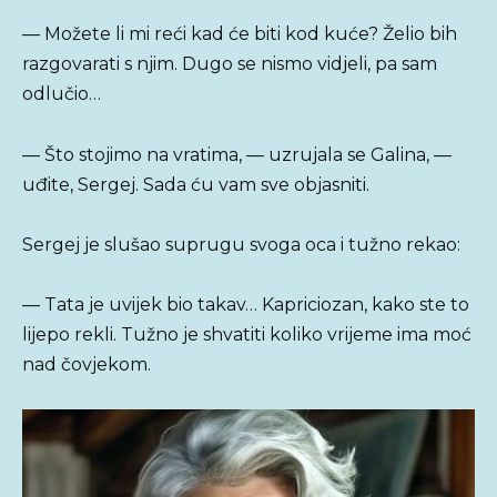
— Možete li mi reći kad će biti kod kuće? Želio bih
razgovarati s njim. Dugo se nismo vidjeli, pa sam
odlučio…
— Što stojimo na vratima, — uzrujala se Galina, —
uđite, Sergej. Sada ću vam sve objasniti.
Sergej je slušao suprugu svoga oca i tužno rekao:
— Tata je uvijek bio takav… Kapriciozan, kako ste to
lijepo rekli. Tužno je shvatiti koliko vrijeme ima moć
nad čovjekom.