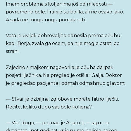
Imam problema s koljenima još od mladosti —
povremeno bole. I ranije su bolila, ali ne ovako jako.
A sada ne mogu nogu pomaknuti.
Vasa je uvijek dobrovoljno odnosila prema očuhu,
kao i Borja, zvala ga ocem, pa nije mogla ostati po
strani.
Zajedno s majkom nagovorila je očuha da ipak
posjeti liječnika. Na pregled je otišla i Galja. Doktor
je pregledao pacijenta i odmah odmahnuo glavom:
— Stvar je ozbiljna, zglobove morate hitno liječiti.
Recite, koliko dugo vas bole koljena?
— Već dugo, — priznao je Anatolij, — sigurno
dvadeset i pet godina! Prije su me boljela nakon