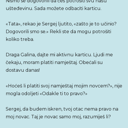
Nismo se dogovorili da ćeš potrošiti svu našu
ušteđevinu. Sada možete odbaciti karticu.
«Tata», rekao je Sergej ljutito, «zašto je to učinio?
Dogovorili smo se.» Rekli ste da mogu potrošiti
koliko treba.
Draga Galina, dajte mi aktivnu karticu. Ljudi me
čekaju, moram platiti namještaj. Obećali su
dostavu danas!
«Hoćeš li platiti svoj namještaj mojim novcem?», nije
mogla odoljeti «Odakle ti to pravo?»
Sergej, da budem iskren, tvoj otac nema pravo na
moj novac. Taj je novac samo moj, razumiješ li?