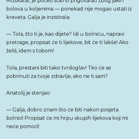
Muškarac je počeo stalno prigovarati zbog jakih
bolova u koljenima — ponekad nije mogao ustati iz
kreveta. Galja je inzistirala:
— Tola, što ti je, kao dijete? Idi u bolnicu, napravi
pretrage, propisat će ti lijekove, bit će ti lakše! Ako
želiš, idem s tobom!
Tola, prestani biti tako tvrdoglav! Tko će se
pobrinuti za tvoje zdravlje, ako ne ti sam?
Anatolij je stenjao:
— Galja, dobro znam što će biti nakon posjeta
bolnici! Propisat će mi hrpu skupih lijekova koji mi
neće pomoći!