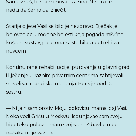
Sama znaš, treba mi novac za sina. Ne gubimo
nadu da ćemo ga izliječiti.
Starije dijete Vasilise bilo je nezdravo. Dječak je
bolovao od urođene bolesti koja pogađa mišićno-
koštani sustav, pa je ona zaista bila u potrebi za
novcem.
Kontinuirane rehabilitacije, putovanja u glavni grad
i liječenje u raznim privatnim centrima zahtijevali
su velika financijska ulaganja. Boris je podržao
sestru:
— Ni ja nisam protiv. Moju polovicu, mama, daj Vasi.
Neka vodi Grišu u Moskvu. Ispunjavao sam svoju
hipoteku polako, imam svoj stan. Zdravlje mog
nećaka mi je važnije.