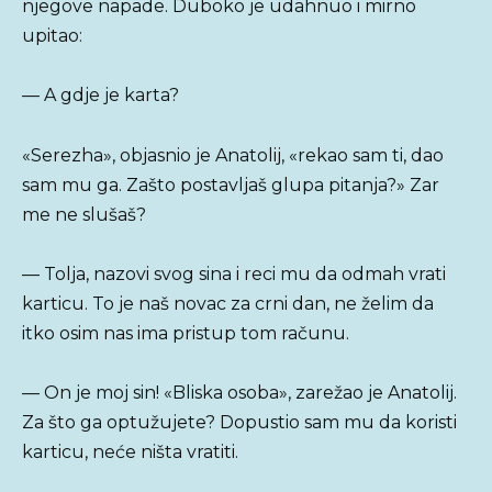
njegove napade. Duboko je udahnuo i mirno
upitao:
— A gdje je karta?
«Serezha», objasnio je Anatolij, «rekao sam ti, dao
sam mu ga. Zašto postavljaš glupa pitanja?» Zar
me ne slušaš?
— Tolja, nazovi svog sina i reci mu da odmah vrati
karticu. To je naš novac za crni dan, ne želim da
itko osim nas ima pristup tom računu.
— On je moj sin! «Bliska osoba», zarežao je Anatolij.
Za što ga optužujete? Dopustio sam mu da koristi
karticu, neće ništa vratiti.