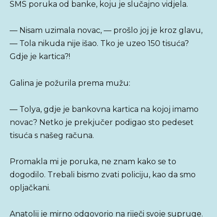
SMS poruka od banke, koju je slučajno vidjela.
— Nisam uzimala novac, — prošlo joj je kroz glavu,
— Tola nikuda nije išao. Tko je uzeo 150 tisuća?
Gdje je kartica?!
Galina je požurila prema mužu:
— Tolya, gdje je bankovna kartica na kojoj imamo
novac? Netko je prekjučer podigao sto pedeset
tisuća s našeg računa.
Promakla mi je poruka, ne znam kako se to
dogodilo. Trebali bismo zvati policiju, kao da smo
opljačkani.
Anatolij je mirno odgovorio na riječi svoje supruge.