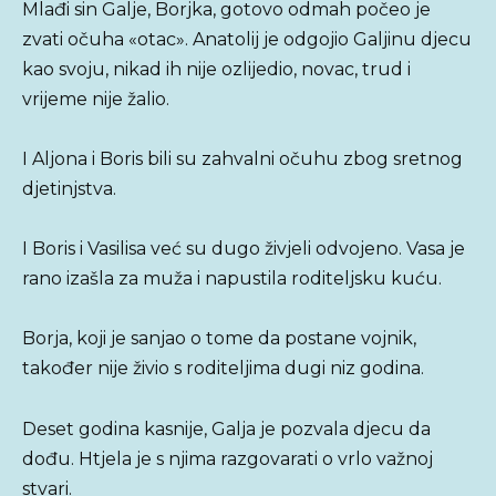
Mlađi sin Galje, Borjka, gotovo odmah počeo je
zvati očuha «otac». Anatolij je odgojio Galjinu djecu
kao svoju, nikad ih nije ozlijedio, novac, trud i
vrijeme nije žalio.
I Aljona i Boris bili su zahvalni očuhu zbog sretnog
djetinjstva.
I Boris i Vasilisa već su dugo živjeli odvojeno. Vasa je
rano izašla za muža i napustila roditeljsku kuću.
Borja, koji je sanjao o tome da postane vojnik,
također nije živio s roditeljima dugi niz godina.
Deset godina kasnije, Galja je pozvala djecu da
dođu. Htjela je s njima razgovarati o vrlo važnoj
stvari.