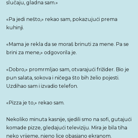
slučaju, gladna sam.»
«Pa jedi nešto,» rekao sam, pokazujući prema
kuhinji.
«Mama je rekla da se moraš brinuti za mene. Pa se
brini za mene,» odgovorila je.
«Dobro,» promrmljao sam, otvarajući frižider. Bio je
pun salata, sokova i ničega što bih želio pojesti.
Uzdihao sam i izvadio telefon.
«Pizza je to,» rekao sam.
Nekoliko minuta kasnije, sjedili smo na sofi, gutajući
komade pizze, gledajući televiziju. Mira je bila tiha
neko vrijeme, njeno lice obasjano ekranom.