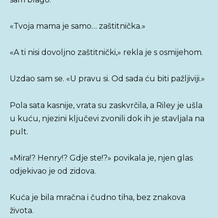
«Tvoja mama je samo… zaštitnička.»
«A ti nisi dovoljno zaštitnički,» rekla je s osmijehom.
Uzdao sam se. «U pravu si. Od sada ću biti pažljiviji.»
Pola sata kasnije, vrata su zaskvrčila, a Riley je ušla
u kuću, njezini ključevi zvonili dok ih je stavljala na
pult.
«Mira!? Henry!? Gdje ste!?» povikala je, njen glas
odjekivao je od zidova.
Kuća je bila mračna i čudno tiha, bez znakova
života.