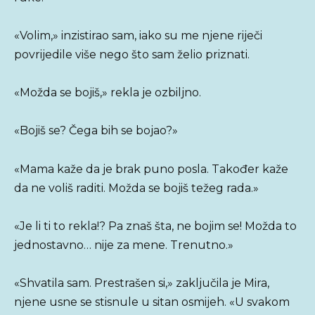
«Volim,» inzistirao sam, iako su me njene riječi
povrijedile više nego što sam želio priznati.
«Možda se bojiš,» rekla je ozbiljno.
«Bojiš se? Čega bih se bojao?»
«Mama kaže da je brak puno posla. Također kaže
da ne voliš raditi. Možda se bojiš težeg rada.»
«Je li ti to rekla!? Pa znaš šta, ne bojim se! Možda to
jednostavno… nije za mene. Trenutno.»
«Shvatila sam. Prestrašen si,» zaključila je Mira,
njene usne se stisnule u sitan osmijeh. «U svakom