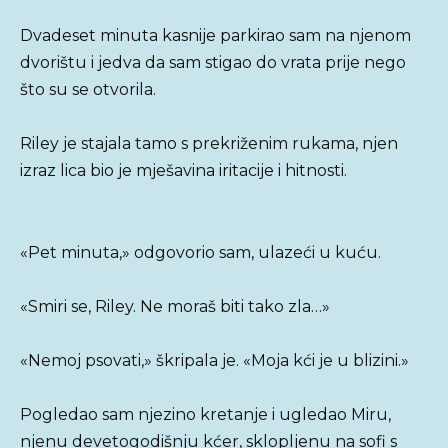
Dvadeset minuta kasnije parkirao sam na njenom
dvorištu i jedva da sam stigao do vrata prije nego
što su se otvorila.
Riley je stajala tamo s prekriženim rukama, njen
izraz lica bio je mješavina iritacije i hitnosti.
«Pet minuta,» odgovorio sam, ulazeći u kuću.
«Smiri se, Riley. Ne moraš biti tako zla…»
«Nemoj psovati,» škripala je. «Moja kći je u blizini.»
Pogledao sam njezino kretanje i ugledao Miru,
njenu devetogodišnju kćer, sklopljenu na sofi s