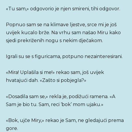
«Tu sam,» odgovorio je njen smireni, tihi odgovor.
Popnuo sam se na klimave ljestve, srce mi je još
uvijek kucalo brže. Na vrhu sam našao Miru kako
sjedi prekriženih nogu s nekim dječakom.
Igrali su se s figuricama, potpuno nezainteresirani.
«Mira! Uplašila si me!» rekao sam, još uvijek
hvatajući dah. «Zašto si pobjegla?»
«Dosadila sam se,» rekla je, podižući ramena. «A
Sam je bio tu. Sam, reci ‘bok’ mom ujaku.»
«Bok, ujče Miry,» rekao je Sam, ne gledajući prema
gore.