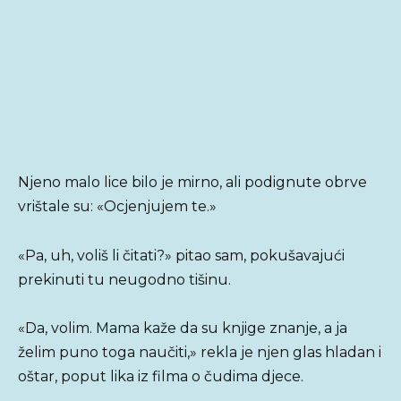
Njeno malo lice bilo je mirno, ali podignute obrve
vrištale su: «Ocjenjujem te.»
«Pa, uh, voliš li čitati?» pitao sam, pokušavajući
prekinuti tu neugodno tišinu.
«Da, volim. Mama kaže da su knjige znanje, a ja
želim puno toga naučiti,» rekla je njen glas hladan i
oštar, poput lika iz filma o čudima djece.