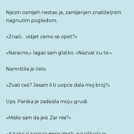
Njezin osmijeh nestao je, zamijenjen znatiželjnim
nagnutim pogledom.
«Znači… vidjet ćemo se opet?»
«Naravno,» lagao sam glatko. «Nazvat ću te.»
Namrštila je čelo.
«Zvati ćeš? Jesam li ti uopće dala moj broj?»
Ups. Panika je zadesila moju grudi.
«Mislio sam da jesi. Zar nisi?»
«A kako si zapisao moje ime?» navaljivala je.