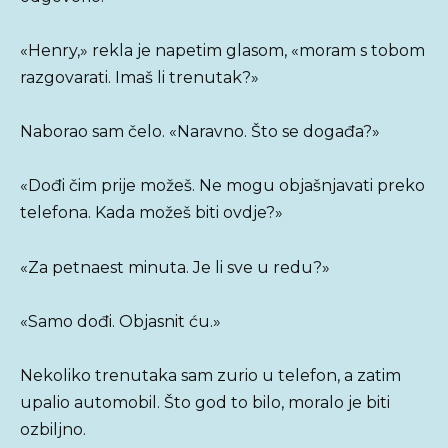
«Henry,» rekla je napetim glasom, «moram s tobom
razgovarati. Imaš li trenutak?»
Naborao sam čelo. «Naravno. Što se događa?»
«Dođi čim prije možeš. Ne mogu objašnjavati preko
telefona. Kada možeš biti ovdje?»
«Za petnaest minuta. Je li sve u redu?»
«Samo dođi. Objasnit ću.»
Nekoliko trenutaka sam zurio u telefon, a zatim
upalio automobil. Što god to bilo, moralo je biti
ozbiljno.