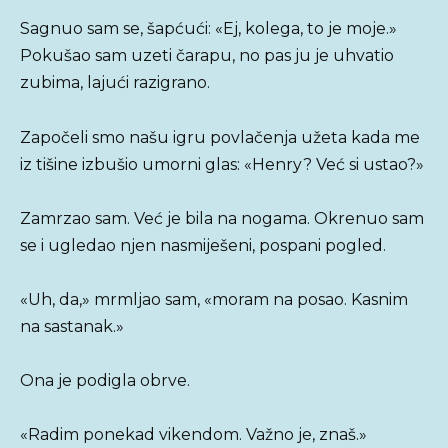
Sagnuo sam se, šapćući: «Ej, kolega, to je moje.»
Pokušao sam uzeti čarapu, no pas ju je uhvatio
zubima, lajući razigrano.
Započeli smo našu igru povlačenja užeta kada me
iz tišine izbušio umorni glas: «Henry? Već si ustao?»
Zamrzao sam. Već je bila na nogama. Okrenuo sam
se i ugledao njen nasmiješeni, pospani pogled.
«Uh, da,» mrmljao sam, «moram na posao. Kasnim
na sastanak.»
Ona je podigla obrve.
«Radim ponekad vikendom. Važno je, znaš.»