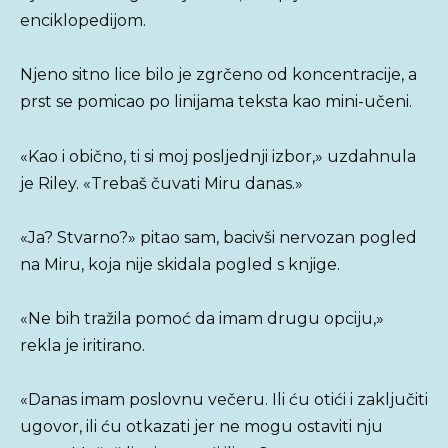
enciklopedijom.
Njeno sitno lice bilo je zgrčeno od koncentracije, a
prst se pomicao po linijama teksta kao mini-učeni.
«Kao i obično, ti si moj posljednji izbor,» uzdahnula
je Riley. «Trebaš čuvati Miru danas.»
«Ja? Stvarno?» pitao sam, bacivši nervozan pogled
na Miru, koja nije skidala pogled s knjige.
«Ne bih tražila pomoć da imam drugu opciju,»
rekla je iritirano.
«Danas imam poslovnu večeru. Ili ću otići i zaključiti
ugovor, ili ću otkazati jer ne mogu ostaviti nju