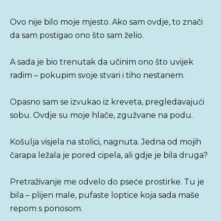
Ovo nije bilo moje mjesto. Ako sam ovdje, to znači
da sam postigao ono što sam želio.
A sada je bio trenutak da učinim ono što uvijek
radim – pokupim svoje stvari i tiho nestanem.
Opasno sam se izvukao iz kreveta, pregledavajući
sobu. Ovdje su moje hlače, zgužvane na podu.
Košulja visjela na stolici, nagnuta. Jedna od mojih
čarapa ležala je pored cipela, ali gdje je bila druga?
Pretraživanje me odvelo do pseće prostirke. Tu je
bila – plijen male, pufaste loptice koja sada maše
repom s ponosom.