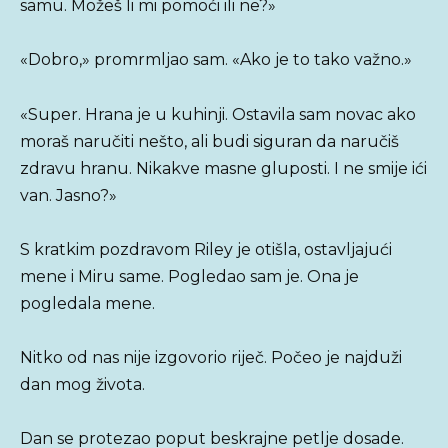
samu. Možeš li mi pomoći ili ne?»
«Dobro,» promrmljao sam. «Ako je to tako važno.»
«Super. Hrana je u kuhinji. Ostavila sam novac ako
moraš naručiti nešto, ali budi siguran da naručiš
zdravu hranu. Nikakve masne gluposti. I ne smije ići
van. Jasno?»
S kratkim pozdravom Riley je otišla, ostavljajući
mene i Miru same. Pogledao sam je. Ona je
pogledala mene.
Nitko od nas nije izgovorio riječ. Počeo je najduži
dan mog života.
Dan se protezao poput beskrajne petlje dosade.