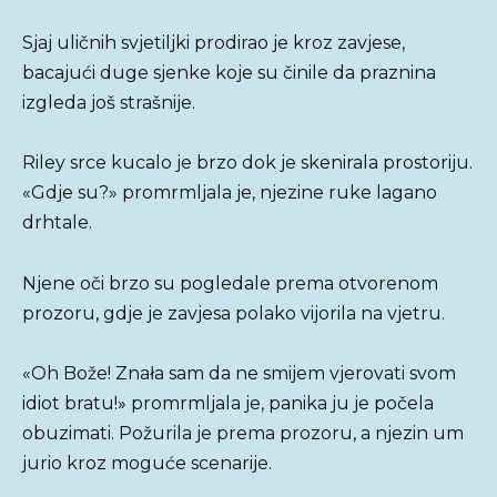
Sjaj uličnih svjetiljki prodirao je kroz zavjese,
bacajući duge sjenke koje su činile da praznina
izgleda još strašnije.
Riley srce kucalo je brzo dok je skenirala prostoriju.
«Gdje su?» promrmljala je, njezine ruke lagano
drhtale.
Njene oči brzo su pogledale prema otvorenom
prozoru, gdje je zavjesa polako vijorila na vjetru.
«Oh Bože! Znała sam da ne smijem vjerovati svom
idiot bratu!» promrmljala je, panika ju je počela
obuzimati. Požurila je prema prozoru, a njezin um
jurio kroz moguće scenarije.