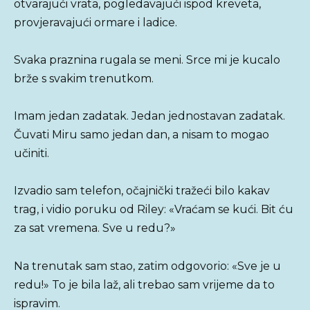
otvarajući vrata, pogledavajući ispod kreveta,
provjeravajući ormare i ladice.
Svaka praznina rugala se meni. Srce mi je kucalo
brže s svakim trenutkom.
Imam jedan zadatak. Jedan jednostavan zadatak.
Čuvati Miru samo jedan dan, a nisam to mogao
učiniti.
Izvadio sam telefon, očajnički tražeći bilo kakav
trag, i vidio poruku od Riley: «Vraćam se kući. Bit ću
za sat vremena. Sve u redu?»
Na trenutak sam stao, zatim odgovorio: «Sve je u
redu!» To je bila laž, ali trebao sam vrijeme da to
ispravim.