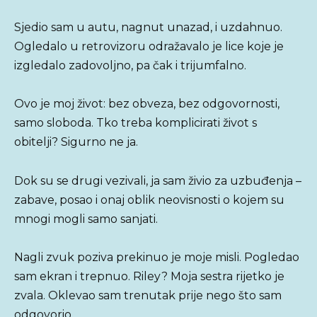
Sjedio sam u autu, nagnut unazad, i uzdahnuo.
Ogledalo u retrovizoru odražavalo je lice koje je
izgledalo zadovoljno, pa čak i trijumfalno.
Ovo je moj život: bez obveza, bez odgovornosti,
samo sloboda. Tko treba komplicirati život s
obitelji? Sigurno ne ja.
Dok su se drugi vezivali, ja sam živio za uzbuđenja –
zabave, posao i onaj oblik neovisnosti o kojem su
mnogi mogli samo sanjati.
Nagli zvuk poziva prekinuo je moje misli. Pogledao
sam ekran i trepnuo. Riley? Moja sestra rijetko je
zvala. Oklevao sam trenutak prije nego što sam
odgovorio.