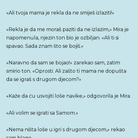
«Ali tvoja mama je rekla da ne smiješ izlaziti!»
«Rekla je da me moraš paziti da ne izlazim,» Mira je
napomenula, njezin ton bio je ozbiljan. «Ali ti si
spavao. Sada znam što se bojiš.»
«Naravno da sam se bojao!» zarekao sam, zatim
smirio ton. «Oprosti. Ali zašto ti mama ne dopušta
da se igraš s drugom djecom?»
«Kaže da ću usvojiti loše navike,» odgovorila je Mira.
«Ali volim se igrati sa Samom.»
«Nema ništa loše u igri s drugom djecom,» rekao
sam blago.