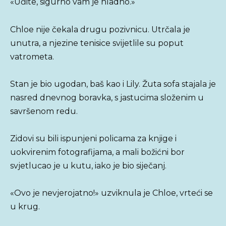
«Uđite, sigurno vam je hladno.»
Chloe nije čekala drugu pozivnicu. Utrčala je
unutra, a njezine tenisice svijetlile su poput
vatrometa.
Stan je bio ugodan, baš kao i Lily. Žuta sofa stajala je
nasred dnevnog boravka, s jastucima složenim u
savršenom redu.
Zidovi su bili ispunjeni policama za knjige i
uokvirenim fotografijama, a mali božićni bor
svjetlucao je u kutu, iako je bio siječanj.
«Ovo je nevjerojatno!» uzviknula je Chloe, vrteći se
u krug.