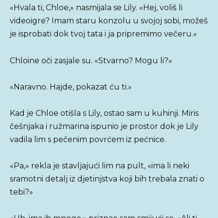
«Hvala ti, Chloe,» nasmijala se Lily. «Hej, voliš li
videoigre? Imam staru konzolu u svojoj sobi, možeš
je isprobati dok tvoj tata i ja pripremimo večeru.»
Chloine oči zasjale su. «Stvarno? Mogu li?»
«Naravno. Hajde, pokazat ću ti.»
Kad je Chloe otišla s Lily, ostao sam u kuhinji. Miris
češnjaka i ružmarina ispunio je prostor dok je Lily
vadila lim s pečenim povrćem iz pećnice.
«Pa,» rekla je stavljajući lim na pult, «ima li neki
sramotni detalj iz djetinjstva koji bih trebala znati o
tebi?»