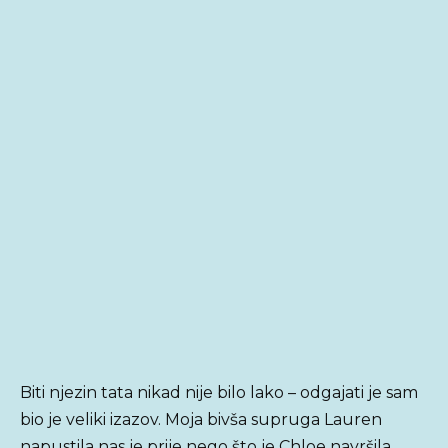
Biti njezin tata nikad nije bilo lako – odgajati je sam
bio je veliki izazov. Moja bivša supruga Lauren
napustila nas je prije nego što je Chloe navršila