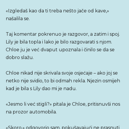
«Izgledaš kao da ti treba nešto jače od kave,»
našalila se.
Taj komentar pokrenuo je razgovor, a zatim i spoj.
Lily je bila topla i lako je bilo razgovarati s njom.
Chloe ju je već dvaput upoznala i činilo se da se
dobro slažu.
Chloe nikad nije skrivala svoje osjećaje – ako joj se
netko nije svidio, to bi odmah rekla. Njezin osmijeh
kad je bila s Lily dao mi je nadu.
«Jesmo li već stigli?» pitala je Chloe, pritisnuvši nos
na prozor automobila.
«Skoro,» odgovorio sam, pokušavajući ne prasnuti