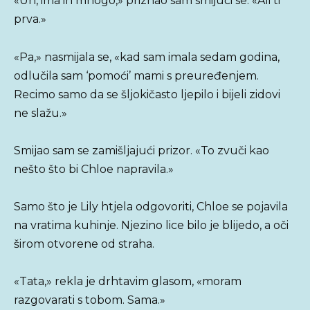
«Uh, ima ih mnogo,» priznao sam smijući se. «Ali ti
prva.»
«Pa,» nasmijala se, «kad sam imala sedam godina,
odlučila sam ‘pomoći’ mami s preuređenjem.
Recimo samo da se šljokičasto ljepilo i bijeli zidovi
ne slažu.»
Smijao sam se zamišljajući prizor. «To zvuči kao
nešto što bi Chloe napravila.»
Samo što je Lily htjela odgovoriti, Chloe se pojavila
na vratima kuhinje. Njezino lice bilo je blijedo, a oči
širom otvorene od straha.
«Tata,» rekla je drhtavim glasom, «moram
razgovarati s tobom. Sama.»