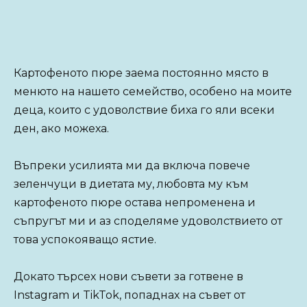
Картофеното пюре заема постоянно място в
менюто на нашето семейство, особено на моите
деца, които с удоволствие биха го яли всеки
ден, ако можеха.
Въпреки усилията ми да включа повече
зеленчуци в диетата му, любовта му към
картофеното пюре остава непроменена и
съпругът ми и аз споделяме удоволствието от
това успокояващо ястие.
Докато търсех нови съвети за готвене в
Instagram и TikTok, попаднах на съвет от