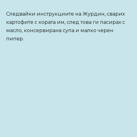
Следвайки инструкциите на Журдин, сварих
картофите с кората им, след това ги пасирах с
масло, консервирана супа и малко черен
пипер.