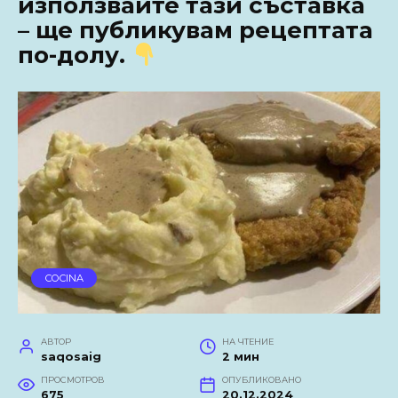
използвайте тази съставка
– ще публикувам рецептата
по-долу.
COCINA
АВТОР
НА ЧТЕНИЕ
saqosaig
2 мин
ПРОСМОТРОВ
ОПУБЛИКОВАНО
675
20.12.2024