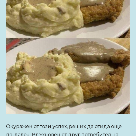
Окуражен от този успех, реших да отида още
по-далеч. Вдъхновен от друг потребител на