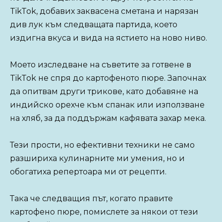
TikTok, добавих заквасена сметана и нарязан
див лук към следващата партида, което
издигна вкуса и вида на ястието на ново ниво.
Моето изследване на съветите за готвене в
TikTok не спря до картофеното пюре. Започнах
да опитвам други трикове, като добавяне на
индийско орехче към спанак или използване
на хляб, за да поддържам кафявата захар мека.
Тези прости, но ефективни техники не само
разшириха кулинарните ми умения, но и
обогатиха репертоара ми от рецепти.
Така че следващия път, когато правите
картофено пюре, помислете за някои от тези