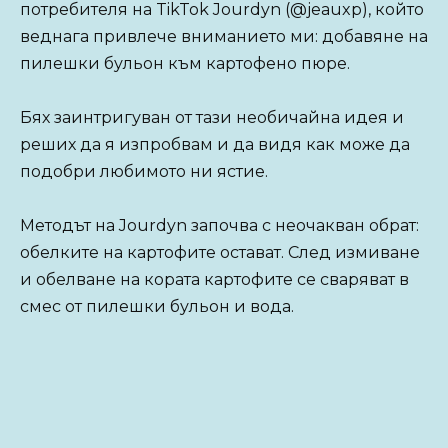
потребителя на TikTok Jourdyn (@jeauxp), който
веднага привлече вниманието ми: добавяне на
пилешки бульон към картофено пюре.
Бях заинтригуван от тази необичайна идея и
реших да я изпробвам и да видя как може да
подобри любимото ни ястие.
Методът на Jourdyn започва с неочакван обрат:
обелките на картофите остават. След измиване
и обелване на кората картофите се сваряват в
смес от пилешки бульон и вода.