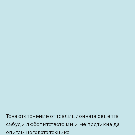
Това отклонение от традиционната рецепта
събуди любопитството ми и ме подтикна да
опитам неговата техника.