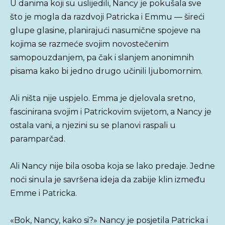
U danima koji su uslijedili, Nancy je pokušala sve
što je mogla da razdvoji Patricka i Emmu — šireći
glupe glasine, planirajući nasumične spojeve na
kojima se razmeće svojim novostečenim
samopouzdanjem, pa čak i slanjem anonimnih
pisama kako bi jedno drugo učinili ljubomornim.
Ali ništa nije uspjelo. Emma je djelovala sretno,
fascinirana svojim i Patrickovim svijetom, a Nancy je
ostala vani, a njezini su se planovi raspali u
paramparčad.
Ali Nancy nije bila osoba koja se lako predaje. Jedne
noći sinula je savršena ideja da zabije klin između
Emme i Patricka.
«Bok, Nancy, kako si?» Nancy je posjetila Patricka i