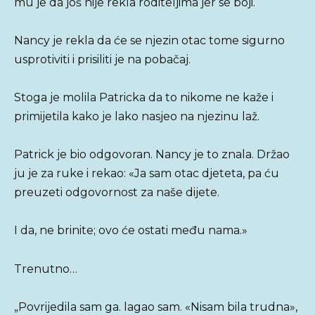
mu je da još nije rekla roditeljima jer se boji.
Nancy je rekla da će se njezin otac tome sigurno
usprotiviti i prisiliti je na pobačaj.
Stoga je molila Patricka da to nikome ne kaže i
primijetila kako je lako nasjeo na njezinu laž.
Patrick je bio odgovoran. Nancy je to znala. Držao
ju je za ruke i rekao: «Ja sam otac djeteta, pa ću
preuzeti odgovornost za naše dijete.
I da, ne brinite; ovo će ostati među nama.»
Trenutno…
„Povrijedila sam ga. lagao sam. «Nisam bila trudna»,