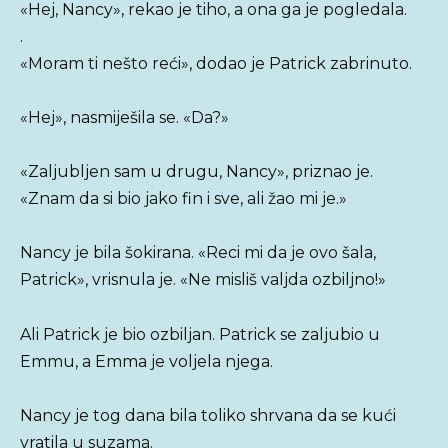
«Hej, Nancy», rekao je tiho, a ona ga je pogledala.
.
«Moram ti nešto reći», dodao je Patrick zabrinuto.
«Hej», nasmiješila se. «Da?»
«Zaljubljen sam u drugu, Nancy», priznao je.
«Znam da si bio jako fin i sve, ali žao mi je.»
Nancy je bila šokirana. «Reci mi da je ovo šala,
Patrick», vrisnula je. «Ne misliš valjda ozbiljno!»
Ali Patrick je bio ozbiljan. Patrick se zaljubio u
Emmu, a Emma je voljela njega.
Nancy je tog dana bila toliko shrvana da se kući
vratila u suzama.