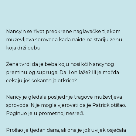
Nancyin se život preokrene naglavačke tijekom
muževljeva sprovoda kada naiđe na stariju ženu
koja drži bebu.
Žena tvrdi da je beba koju nosi kći Nancynog
preminulog supruga. Da li on laže? Ili je možda
čekaju još šokantnija otkrića?
Nancy je gledala posljednje tragove muževljeva
sprovoda. Nije mogla vjerovati da je Patrick otišao.
Poginuo je u prometnoj nesreći.
Prošao je tjedan dana, ali ona je još uvijek osjećala