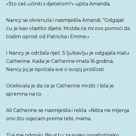
«Što ćeš učiniti s djetetom?» upita Amanda.
Nancy se okrenula i nasmiješila Amandi. “Odgajat
ću je kao vlastito dijete. Možda će mi ovo pomoći da
tražim oprost od Patricka i Emme.»
I Nancy je održala riječ. S ljubavlju je odgajala malu
Catherine. Kada je Catherine imala 16 godina,
Nancy joj je ispričala sve o svojoj prošlosti.
Očekivala je da će je Catherine mrziti. I bila je
spremna na to.
Ali Catherine se nasmiješila i rekla: «Ništa ne mijenja
ono što osjećam prema tebi, mama.
Ti si me odgojio. Bio si tu za svako ogrebotinsko