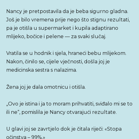
Nancy je pretpostavila da je beba sigurno gladna.
Još je bilo vremena prije nego što stignu rezultati,
pa je otišla u supermarket i kupila adaptirano
mlijeko, bočice i pelene — za svaki slučaj.
Vratila se u hodnik i sjela, hraneći bebu mlijekom.
Nakon, činilo se, cijele vječnosti, došla joj je
medicinska sestra s nalazima.
Žena joj je dala omotnicu i otišla.
„Ovo je istina i ja to moram prihvatiti, sviđalo mi se to
ili ne“, pomislila je Nancy otvarajući rezultate.
U glavi joj se zavrtjelo dok je čitala riječi: «Stopa
očinstva – 99%.»