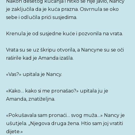
Nakon desetog kucanja i nitko se nije javio, Nancy
je zaključila da je kuća prazna. Osvrnula se oko
sebe i odlučila prići susjedima.
Krenula je od susjedne kuće i pozvonila na vrata.
Vrata su se uz škripu otvorila, a Nancyne su se oči
raširile kad je Amanda izašla.
«Vas?» upitala je Nancy.
«Kako… kako si me pronašao?» upitala ju je
Amanda, znatiželjna.
«Pokušavala sam pronaći… svog muža…» Nancy je
ušutjela. „Njegova druga žena. Htio sam joj vratiti
dijete.»