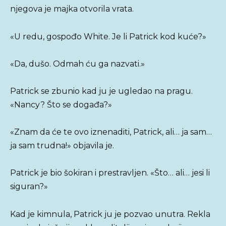
njegova je majka otvorila vrata.
«U redu, gospođo White. Je li Patrick kod kuće?»
«Da, dušo. Odmah ću ga nazvati.»
Patrick se zbunio kad ju je ugledao na pragu.
«Nancy? Što se događa?»
«Znam da će te ovo iznenaditi, Patrick, ali… ja sam…
ja sam trudna!» objavila je.
Patrick je bio šokiran i prestravljen. «Što… ali… jesi li
siguran?»
Kad je kimnula, Patrick ju je pozvao unutra. Rekla