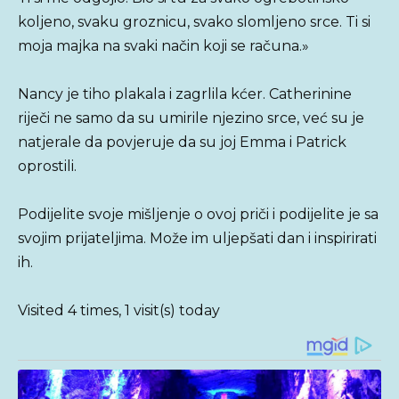
koljeno, svaku groznicu, svako slomljeno srce. Ti si
moja majka na svaki način koji se računa.»
Nancy je tiho plakala i zagrlila kćer. Catherinine
riječi ne samo da su umirile njezino srce, već su je
natjerale da povjeruje da su joj Emma i Patrick
oprostili.
Podijelite svoje mišljenje o ovoj priči i podijelite je sa
svojim prijateljima. Može im uljepšati dan i inspirirati
ih.
Visited 4 times, 1 visit(s) today