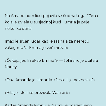
Na Amandinom licu pojavila se čudna tuga. “Žena
koja je živjela u susjednoj kući… umrla je prije
nekoliko dana.
Imao je srčani udar kad je saznala za nesreću
vašeg muža. Emma je već mrtva.»
«Čekaj… jesi li rekao Emma?» — šokirano je upitala
Nancy.
«Da», Amanda je kimnula. «Jeste li je poznavali?»
«Bila je… Je li se prezivala Warren?»
Kad je Amanda kimnula, Nancy je posramljeno