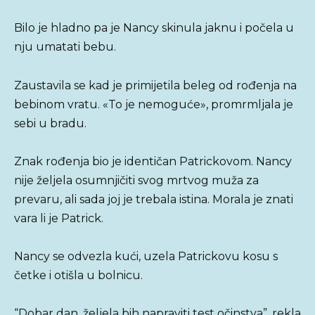
Bilo je hladno pa je Nancy skinula jaknu i počela u
nju umatati bebu.
Zaustavila se kad je primijetila beleg od rođenja na
bebinom vratu. «To je nemoguće», promrmljala je
sebi u bradu.
Znak rođenja bio je identičan Patrickovom. Nancy
nije željela osumnjičiti svog mrtvog muža za
prevaru, ali sada joj je trebala istina. Morala je znati
vara li je Patrick.
Nancy se odvezla kući, uzela Patrickovu kosu s
četke i otišla u bolnicu.
“Dobar dan, željela bih napraviti test očinstva”, rekla