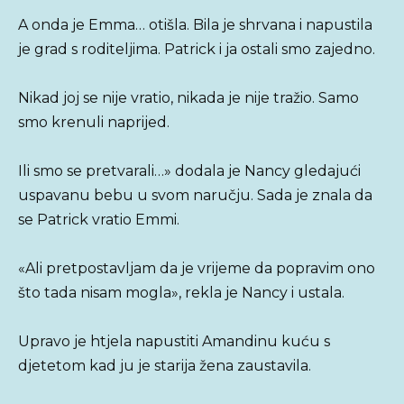
A onda je Emma… otišla. Bila je shrvana i napustila
je grad s roditeljima. Patrick i ja ostali smo zajedno.
Nikad joj se nije vratio, nikada je nije tražio. Samo
smo krenuli naprijed.
Ili smo se pretvarali…» dodala je Nancy gledajući
uspavanu bebu u svom naručju. Sada je znala da
se Patrick vratio Emmi.
«Ali pretpostavljam da je vrijeme da popravim ono
što tada nisam mogla», rekla je Nancy i ustala.
Upravo je htjela napustiti Amandinu kuću s
djetetom kad ju je starija žena zaustavila.