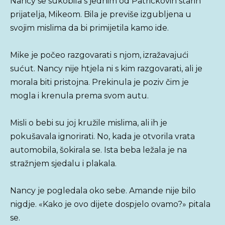
Nancy se sukobila s jednim od Patrickovih starih
prijatelja, Mikeom. Bila je previše izgubljena u
svojim mislima da bi primijetila kamo ide.
Mike je počeo razgovarati s njom, izražavajući
sućut. Nancy nije htjela ni s kim razgovarati, ali je
morala biti pristojna. Prekinula je poziv čim je
mogla i krenula prema svom autu.
Misli o bebi su joj kružile mislima, ali ih je
pokušavala ignorirati. No, kada je otvorila vrata
automobila, šokirala se. Ista beba ležala je na
stražnjem sjedalu i plakala.
Nancy je pogledala oko sebe. Amande nije bilo
nigdje. «Kako je ovo dijete dospjelo ovamo?» pitala
se.