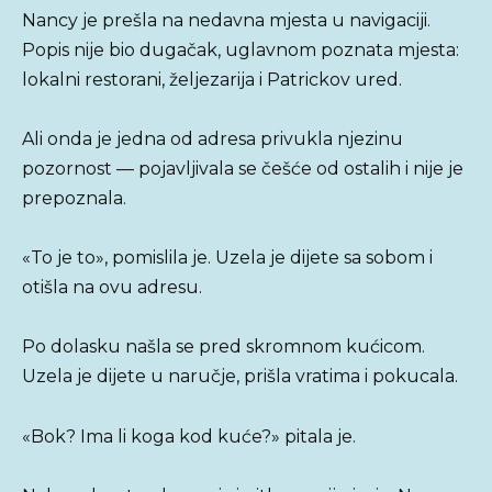
Nancy je prešla na nedavna mjesta u navigaciji.
Popis nije bio dugačak, uglavnom poznata mjesta:
lokalni restorani, željezarija i Patrickov ured.
Ali onda je jedna od adresa privukla njezinu
pozornost — pojavljivala se češće od ostalih i nije je
prepoznala.
«To je to», pomislila je. Uzela je dijete sa sobom i
otišla na ovu adresu.
Po dolasku našla se pred skromnom kućicom.
Uzela je dijete u naručje, prišla vratima i pokucala.
«Bok? Ima li koga kod kuće?» pitala je.