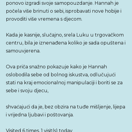
ponovo izgradi svoje samopouzdanje. Hannah je
počela više brinuti o sebi, isprobavati nove hobije i
provoditi više vremena s djecom.
Kada je kasnije, slučajno, srela Luku u trgovačkom
centru, bila je iznenađena koliko je sada opuštena i
samouvjerena.
Ova priča snažno pokazuje kako je Hannah
oslobodila sebe od bolnog iskustva, odlučujući
stati na kraj emocionalnoj manipulaciji i boriti se za
sebe i svoju djecu,
shvaćajući da je, bez obzira na tuđe mišljenje, lijepa
i vrijedna ljubavi i poštovanja.
Visited 6 times, 1 visit(s) today