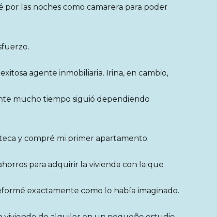
bajé por las noches como camarera para poder
fuerzo.
itosa agente inmobiliaria. Irina, en cambio,
ante mucho tiempo siguió dependiendo
poteca y compré mi primer apartamento.
horros para adquirir la vivienda con la que
 reformé exactamente como lo había imaginado.
n viviendo de alquiler en un pequeño estudio.