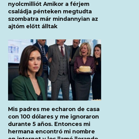
nyolcmilliót Amikor a férjem
családja pénteken megtudta
szombatra már mindannyian az
ajtóm előtt álltak
Mis padres me echaron de casa
con 100 dólares y me ignoraron
durante 5 años. Entonces mi
hermana encontró mi nombre
en internet y los llamó llorando.