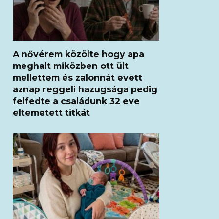
A nővérem közölte hogy apa
meghalt miközben ott ült
mellettem és zalonnát evett
aznap reggeli hazugsága pedig
felfedte a családunk 32 eve
eltemetett titkát