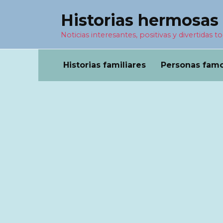
Перейти
Historias hermosas
к
содержанию
Noticias interesantes, positivas y divertidas to
Historias familiares
Personas fam