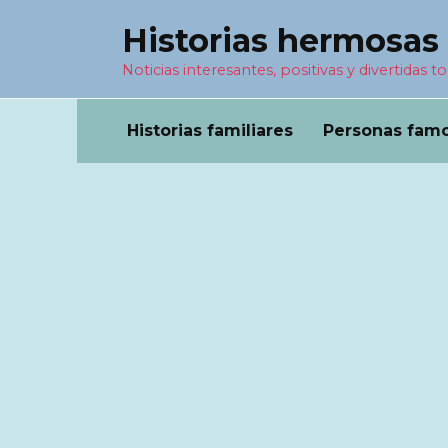
Перейти
Historias hermosas
к
содержанию
Noticias interesantes, positivas y divertidas to
Historias familiares
Personas fam