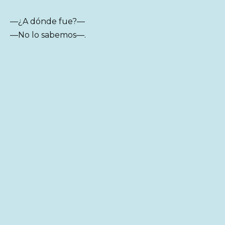
—¿A dónde fue?—
—No lo sabemos—.