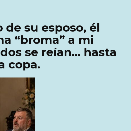
o de su esposo, él
na “broma” a mi
ados se reían… hasta
a copa.