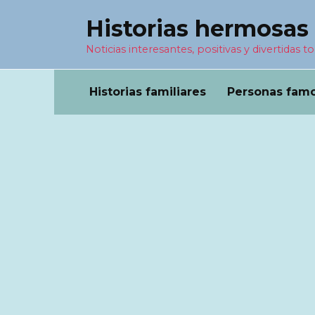
Перейти
Historias hermosas
к
содержанию
Noticias interesantes, positivas y divertidas to
Historias familiares
Personas fam