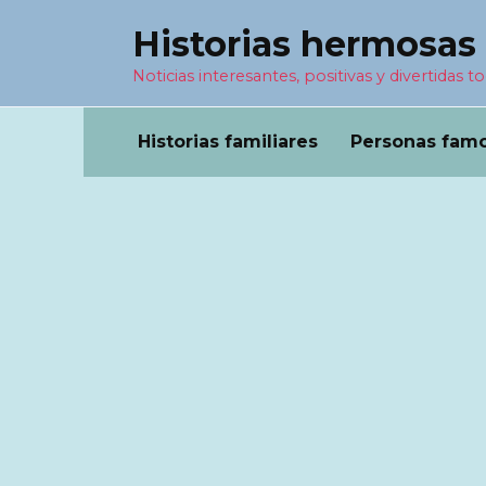
Перейти
Historias hermosas
к
содержанию
Noticias interesantes, positivas y divertidas to
Historias familiares
Personas fam