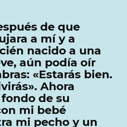
espués de que
jara a mí y a
cién nacido a una
ve, aún podía oír
bras: «Estarás bien.
virás». Ahora
l fondo de su
 con mi bebé
ra mi pecho y un