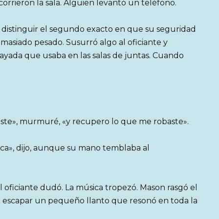
orrieron la sala. Alguien levantó un teléfono.
 distinguir el segundo exacto en que su seguridad
masiado pesado. Susurró algo al oficiante y
sayada que usaba en las salas de juntas. Cuando
aste», murmuré, «y recupero lo que me robaste».
loca», dijo, aunque su mano temblaba al
 El oficiante dudó. La música tropezó. Mason rasgó el
ó escapar un pequeño llanto que resonó en toda la