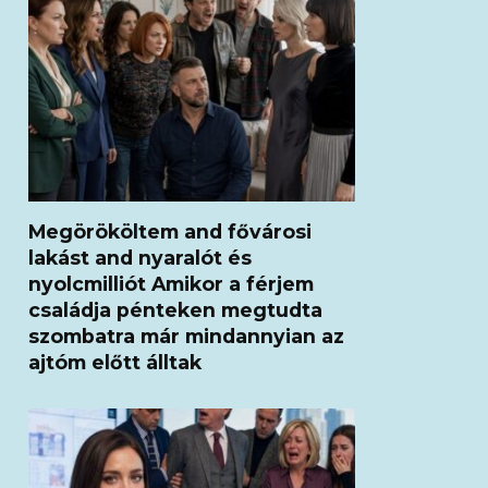
Megörököltem and fővárosi
lakást and nyaralót és
nyolcmilliót Amikor a férjem
családja pénteken megtudta
szombatra már mindannyian az
ajtóm előtt álltak