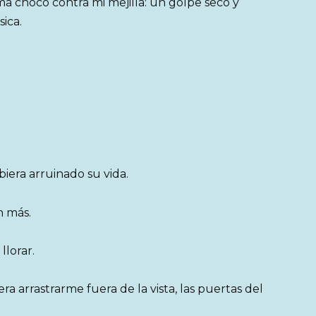
a chocó contra mi mejilla: un golpe seco y
ica.
iera arruinado su vida.
n más.
lorar.
 arrastrarme fuera de la vista, las puertas del