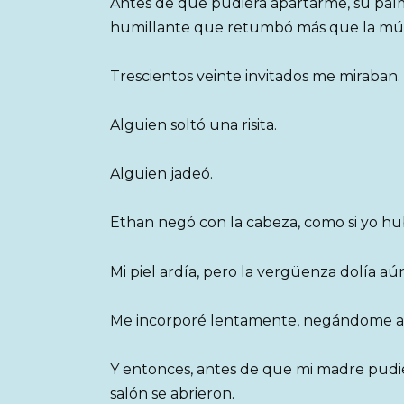
Antes de que pudiera apartarme, su palm
humillante que retumbó más que la mús
Trescientos veinte invitados me miraban.
Alguien soltó una risita.
Alguien jadeó.
Ethan negó con la cabeza, como si yo hub
Mi piel ardía, pero la vergüenza dolía aú
Me incorporé lentamente, negándome a l
Y entonces, antes de que mi madre pudiera
salón se abrieron.