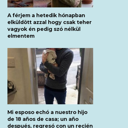
A férjem a hetedik hónapban
elküldött azzal hogy csak teher
vagyok én pedig szó nélkül
elmentem
Mi esposo echó a nuestro hijo
de 18 años de casa; un año
después, regresó con un recién