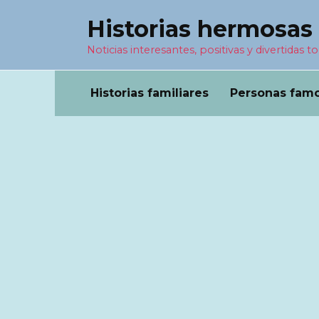
Перейти
Historias hermosas
к
содержанию
Noticias interesantes, positivas y divertidas to
Historias familiares
Personas fam