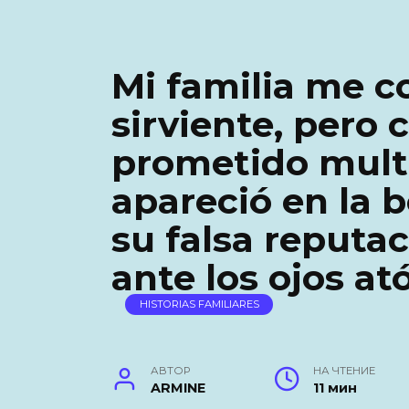
Mi familia me c
sirviente, pero
prometido multi
apareció en la b
su falsa reputa
ante los ojos at
HISTORIAS FAMILIARES
АВТОР
НА ЧТЕНИЕ
ARMINE
11 мин