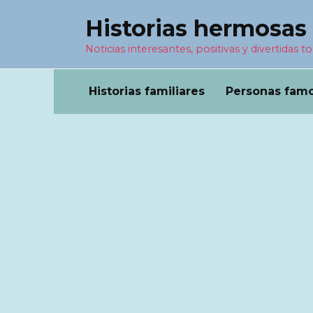
Перейти
Historias hermosas
к
содержанию
Noticias interesantes, positivas y divertidas to
Historias familiares
Personas fam