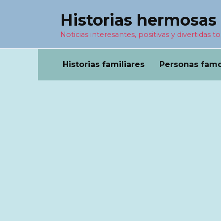
Перейти
Historias hermosas
к
содержанию
Noticias interesantes, positivas y divertidas to
Historias familiares
Personas fam