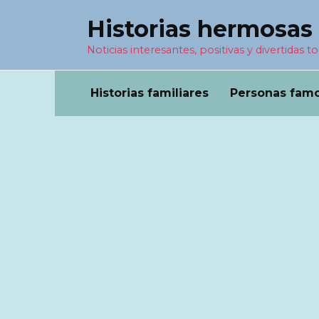
Перейти
Historias hermosas
к
содержанию
Noticias interesantes, positivas y divertidas to
Historias familiares
Personas fam