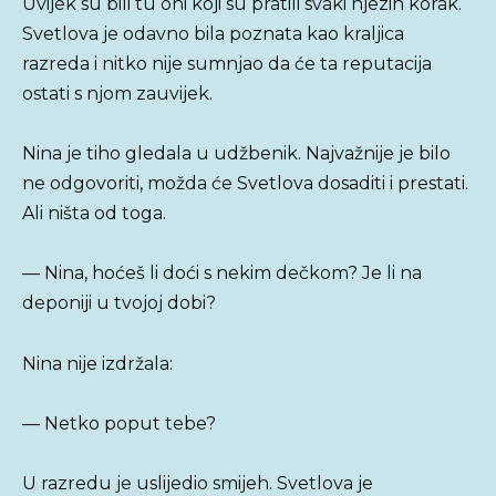
Uvijek su bili tu oni koji su pratili svaki njezin korak.
Svetlova je odavno bila poznata kao kraljica
razreda i nitko nije sumnjao da će ta reputacija
ostati s njom zauvijek.
Nina je tiho gledala u udžbenik. Najvažnije je bilo
ne odgovoriti, možda će Svetlova dosaditi i prestati.
Ali ništa od toga.
— Nina, hoćeš li doći s nekim dečkom? Je li na
deponiji u tvojoj dobi?
Nina nije izdržala:
— Netko poput tebe?
U razredu je uslijedio smijeh. Svetlova je