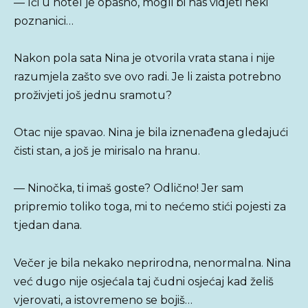
— Ići u hotel je opasno, mogli bi nas vidjeti neki
poznanici…
Nakon pola sata Nina je otvorila vrata stana i nije
razumjela zašto sve ovo radi. Je li zaista potrebno
proživjeti još jednu sramotu?
Otac nije spavao. Nina je bila iznenađena gledajući
čisti stan, a još je mirisalo na hranu.
— Ninočka, ti imaš goste? Odlično! Jer sam
pripremio toliko toga, mi to nećemo stići pojesti za
tjedan dana.
Večer je bila nekako neprirodna, nenormalna. Nina
već dugo nije osjećala taj čudni osjećaj kad želiš
vjerovati, a istovremeno se bojiš…