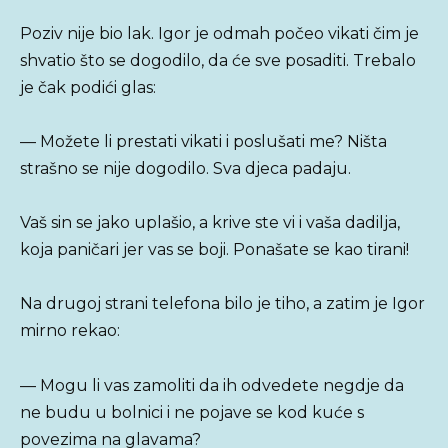
Poziv nije bio lak. Igor je odmah počeo vikati čim je
shvatio što se dogodilo, da će sve posaditi. Trebalo
je čak podići glas:
— Možete li prestati vikati i poslušati me? Ništa
strašno se nije dogodilo. Sva djeca padaju.
Vaš sin se jako uplašio, a krive ste vi i vaša dadilja,
koja paničari jer vas se boji. Ponašate se kao tirani!
Na drugoj strani telefona bilo je tiho, a zatim je Igor
mirno rekao:
— Mogu li vas zamoliti da ih odvedete negdje da
ne budu u bolnici i ne pojave se kod kuće s
povezima na glavama?