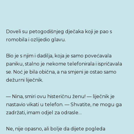
Doveli su petogodišnjeg dječaka koji je pao s
romobila i ozlijedio glavu.
Bio je s njim i dadilja, koja je samo povećavala
paniku, stalno je nekome telefonirala i ispričavala
se. Noć je bila obična, a na smjeni je ostao samo
dežurni liječnik.
— Nina, smiri ovu histeričnu ženu! — liječnik je
nastavio vikati u telefon. — Shvatite, ne mogu ga
zadržati, imam odjel za odrasle…
Ne, nije opasno, ali bolje da dijete pogleda