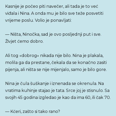
Kasnije je počeo piti navečer, ali tada je to već
viđala i Nina. A onda mu je bilo sve teže posvetiti
vrijeme poslu. Volio je ponavljati:
— Ništa, Ninočka, sad je ovo posljednji put i sve.
Živjet ćemo dobro.
Ali tog «dobrog» nikada nije bilo. Nina je plakala,
molila ga da prestane, čekala da se konačno zasiti
pijenja, ali ništa se nije mijenjalo, samo je bilo gore.
Nina je čula šuškanje i iznenada se okrenula. Na
vratima kuhinje stajao je tata. Srce joj je stisnulo. Sa
svojih 45 godina izgledao je kao da ima 60, ili čak 70.
— Kćeri, zašto si tako rano?