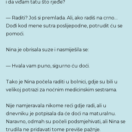
i da viđam tatu što rjeđe?
— Raditi? Još si premlada. Ali, ako radiš na crno…
Dođi kod mene sutra poslijepodne, potrudit ću se
pomoći.
Nina je obrisala suze i nasmiješila se:
— Hvala vam puno, sigurno ću doći.
Tako je Nina počela raditi u bolnici, gdje su bili u
velikoj potrazi za noćnim medicinskim sestrama.
Nije namjeravala nikome reći gdje radi, ali u
dnevniku je potpisala da će doći na maturalnu.
Naravno, odmah su počeli podsmjehivati, ali Nina se
trudila ne pridavati tome previše pažnje.