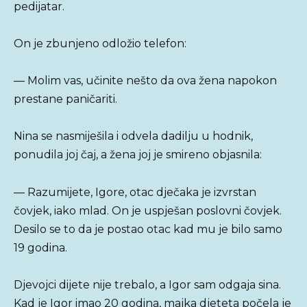
pedijatar.
On je zbunjeno odložio telefon:
— Molim vas, učinite nešto da ova žena napokon
prestane paničariti.
Nina se nasmiješila i odvela dadilju u hodnik,
ponudila joj čaj, a žena joj je smireno objasnila:
— Razumijete, Igore, otac dječaka je izvrstan
čovjek, iako mlad. On je uspješan poslovni čovjek.
Desilo se to da je postao otac kad mu je bilo samo
19 godina.
Djevojci dijete nije trebalo, a Igor sam odgaja sina.
Kad je Igor imao 20 godina, majka djeteta počela je