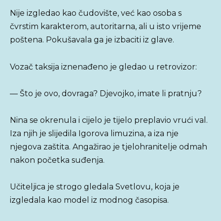
Nije izgledao kao čudovište, već kao osoba s
čvrstim karakterom, autoritarna, ali u isto vrijeme
poštena. Pokušavala ga je izbaciti iz glave.
Vozač taksija iznenađeno je gledao u retrovizor:
— Što je ovo, dovraga? Djevojko, imate li pratnju?
Nina se okrenula i cijelo je tijelo preplavio vrući val.
Iza njih je slijedila Igorova limuzina, a iza nje
njegova zaštita. Angažirao je tjelohranitelje odmah
nakon početka suđenja.
Učiteljica je strogo gledala Svetlovu, koja je
izgledala kao model iz modnog časopisa.