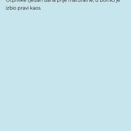
Otprilike tjedan dana prije maturalne, u bolnici je
izbio pravi kaos.