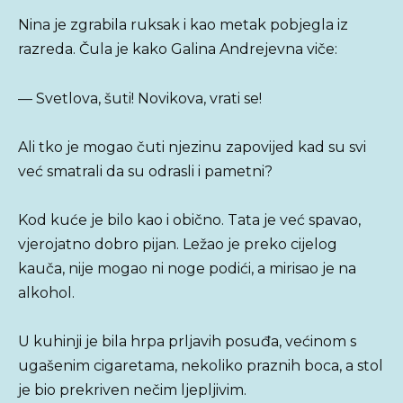
Nina je zgrabila ruksak i kao metak pobjegla iz
razreda. Čula je kako Galina Andrejevna viče:
— Svetlova, šuti! Novikova, vrati se!
Ali tko je mogao čuti njezinu zapovijed kad su svi
već smatrali da su odrasli i pametni?
Kod kuće je bilo kao i obično. Tata je već spavao,
vjerojatno dobro pijan. Ležao je preko cijelog
kauča, nije mogao ni noge podići, a mirisao je na
alkohol.
U kuhinji je bila hrpa prljavih posuđa, većinom s
ugašenim cigaretama, nekoliko praznih boca, a stol
je bio prekriven nečim ljepljivim.