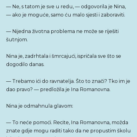
— Ne, s tatom je sve u redu, — odgovorila je Nina,
— ako je moguće, samo ću malo sjesti i zaboraviti.
— Nijedna životna problema ne može se riješiti
šutnjom.
Nina je, zadrhtala i šmrcajući, ispričala sve što se
dogodilo danas.
— Trebamo ići do ravnatelja. Što to znači? Tko im je
dao pravo? — predložila je Ina Romanovna.
Nina je odmahnula glavom:
— To neće pomoći. Recite, Ina Romanovna, možda
znate gdje mogu raditi tako da ne propustim školu