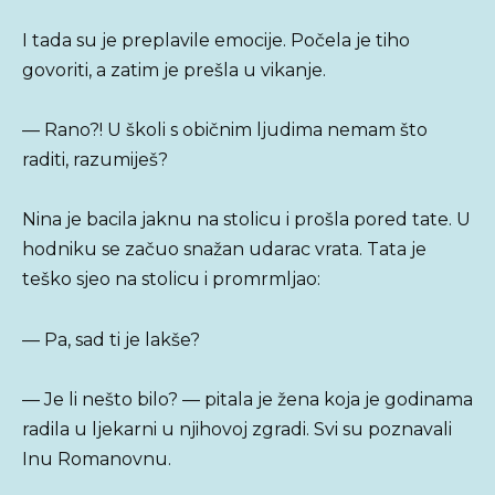
I tada su je preplavile emocije. Počela je tiho
govoriti, a zatim je prešla u vikanje.
— Rano?! U školi s običnim ljudima nemam što
raditi, razumiješ?
Nina je bacila jaknu na stolicu i prošla pored tate. U
hodniku se začuo snažan udarac vrata. Tata je
teško sjeo na stolicu i promrmljao:
— Pa, sad ti je lakše?
— Je li nešto bilo? — pitala je žena koja je godinama
radila u ljekarni u njihovoj zgradi. Svi su poznavali
Inu Romanovnu.