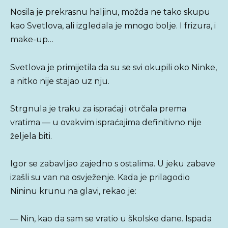
Nosila je prekrasnu haljinu, možda ne tako skupu
kao Svetlova, ali izgledala je mnogo bolje. I frizura, i
make-up…
Svetlova je primijetila da su se svi okupili oko Ninke,
a nitko nije stajao uz nju.
Strgnula je traku za ispraćaj i otrčala prema
vratima — u ovakvim ispraćajima definitivno nije
željela biti.
Igor se zabavljao zajedno s ostalima. U jeku zabave
izašli su van na osvježenje. Kada je prilagodio
Nininu krunu na glavi, rekao je:
— Nin, kao da sam se vratio u školske dane. Ispada