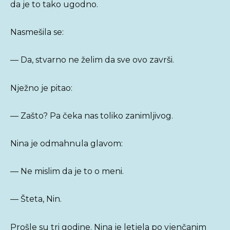
da je to tako ugodno.
Nasmešila se:
— Da, stvarno ne želim da sve ovo završi.
Nježno je pitao:
— Zašto? Pa čeka nas toliko zanimljivog.
Nina je odmahnula glavom:
— Ne mislim da je to o meni.
— Šteta, Nin.
Prošle su tri godine. Nina je letjela po vjenčanim