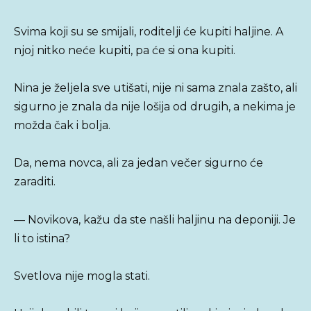
Svima koji su se smijali, roditelji će kupiti haljine. A
njoj nitko neće kupiti, pa će si ona kupiti.
Nina je željela sve utišati, nije ni sama znala zašto, ali
sigurno je znala da nije lošija od drugih, a nekima je
možda čak i bolja.
Da, nema novca, ali za jedan večer sigurno će
zaraditi.
— Novikova, kažu da ste našli haljinu na deponiji. Je
li to istina?
Svetlova nije mogla stati.