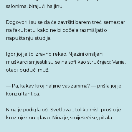
salonima, birajući haljinu.
Dogovorili su se da će završiti barem treći semestar
na fakultetu kako ne bi počela razmišljati o
napuštanju studija.
Igor joj je to izravno rekao. Njezini omiljeni
muškarci smjestili su se na sofi kao stručnjaci: Vania,
otac i budući muž.
— Pa, kakav kroj haljine vas zanima? — prišla joj je
konzultantica.
Nina je podigla oči. Svetlova… toliko misli prošlo je
kroz njezinu glavu. Nina je, smiješeći se, pitala: