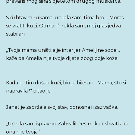
prevariš mog sina s djetetom drugog muškarca.“
S drhtavim rukama, unijela sam Tima broj. „Moraš
se vratiti kući. Odmah“, rekla sam, moj glas jedva
stabilan.
„Tvoja mama uništila je interijer Amelijine sobe…
kaže da Amelia nije tvoje dijete zbog boje kože.“
Kada je Tim došao kući, bio je bijesan. „Mama, što si
napravila?“ pitao je.
Janet je zadržala svoj stav, ponosna i izazivačka.
„Učinila sam ispravno. Zahvalit ćeš mi kad shvatiš da
ona nije tvoja.“