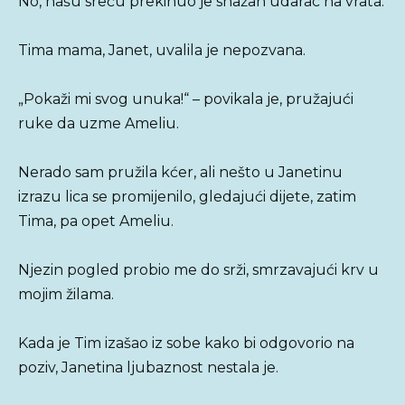
No, našu sreću prekinuo je snažan udarac na vrata.
Tima mama, Janet, uvalila je nepozvana.
„Pokaži mi svog unuka!“ – povikala je, pružajući
ruke da uzme Ameliu.
Nerado sam pružila kćer, ali nešto u Janetinu
izrazu lica se promijenilo, gledajući dijete, zatim
Tima, pa opet Ameliu.
Njezin pogled probio me do srži, smrzavajući krv u
mojim žilama.
Kada je Tim izašao iz sobe kako bi odgovorio na
poziv, Janetina ljubaznost nestala je.