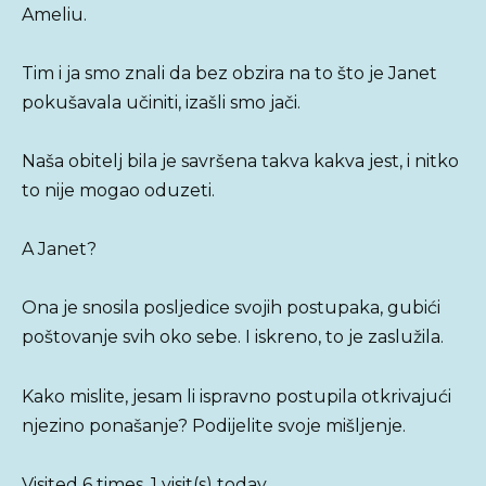
Ameliu.
Tim i ja smo znali da bez obzira na to što je Janet
pokušavala učiniti, izašli smo jači.
Naša obitelj bila je savršena takva kakva jest, i nitko
to nije mogao oduzeti.
A Janet?
Ona je snosila posljedice svojih postupaka, gubići
poštovanje svih oko sebe. I iskreno, to je zaslužila.
Kako mislite, jesam li ispravno postupila otkrivajući
njezino ponašanje? Podijelite svoje mišljenje.
Visited 6 times, 1 visit(s) today