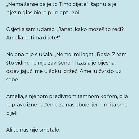
„Nema šanse da je to Timo dijete“, šapnula je,
njezin glas bio je pun optužbi.
Osjetila sam udarac. „Janet, kako možeš to reći?
Amelia je Tima dijete!“
No ona nije slušala. „Nemoj mi lagati, Rosie. Znam
što vidim. To nije završeno.“ I izašla je bijesna,
ostavljajući me u šoku, držeći Ameliu čvrsto uz
sebe.
Amelia, s njenom predivnom tamnom kožom, bila
je pravo iznenađenje za nas oboje, jer Tim i ja smo
bijeli.
Ali to nas nije smetalo.