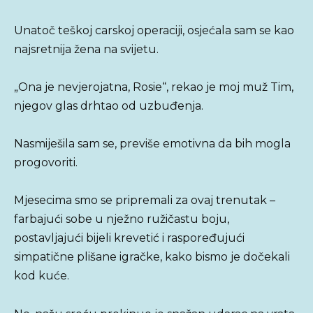
Unatoč teškoj carskoj operaciji, osjećala sam se kao
najsretnija žena na svijetu.
„Ona je nevjerojatna, Rosie“, rekao je moj muž Tim,
njegov glas drhtao od uzbuđenja.
Nasmiješila sam se, previše emotivna da bih mogla
progovoriti.
Mjesecima smo se pripremali za ovaj trenutak –
farbajući sobe u nježno ružičastu boju,
postavljajući bijeli krevetić i raspoređujući
simpatične plišane igračke, kako bismo je dočekali
kod kuće.