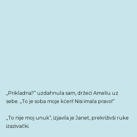
„Prikladna?“ uzdahnula sam, držeći Ameliu uz
sebe. „To je soba moje kćeri! Nisi imala pravo!“
„To nije moj unuk“, izjavila je Janet, prekriživši ruke
izazivački.