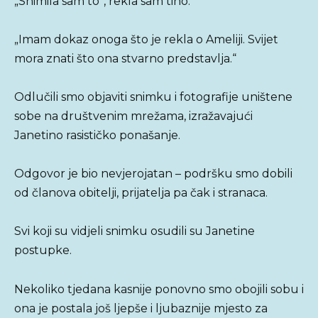
„Snimila sam to“, rekla sam tiho.
„Imam dokaz onoga što je rekla o Ameliji. Svijet
mora znati što ona stvarno predstavlja.“
Odlučili smo objaviti snimku i fotografije uništene
sobe na društvenim mrežama, izražavajući
Janetino rasističko ponašanje.
Odgovor je bio nevjerojatan – podršku smo dobili
od članova obitelji, prijatelja pa čak i stranaca.
Svi koji su vidjeli snimku osudili su Janetine
postupke.
Nekoliko tjedana kasnije ponovno smo obojili sobu i
ona je postala još ljepše i ljubaznije mjesto za