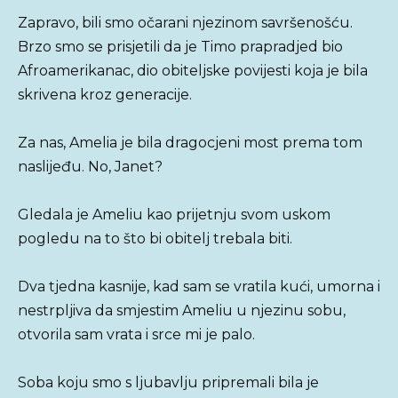
Zapravo, bili smo očarani njezinom savršenošću.
Brzo smo se prisjetili da je Timo prapradjed bio
Afroamerikanac, dio obiteljske povijesti koja je bila
skrivena kroz generacije.
Za nas, Amelia je bila dragocjeni most prema tom
naslijeđu. No, Janet?
Gledala je Ameliu kao prijetnju svom uskom
pogledu na to što bi obitelj trebala biti.
Dva tjedna kasnije, kad sam se vratila kući, umorna i
nestrpljiva da smjestim Ameliu u njezinu sobu,
otvorila sam vrata i srce mi je palo.
Soba koju smo s ljubavlju pripremali bila je