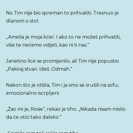
No Tim nije bio spreman to prihvatiti. Tresnuo je
dlanom o stol.
„Amelia je moja kćer. I ako to ne možeš prihvatiti,
više te nećemo vidjeti, kao ni ti nas.“
Janetino lice se promijenilo, ali Tim nije popustio.
„Pakiraj stvari. Ideš. Odmah.“
Nakon što je otišla, Tim i ja smo se srušili na sofu,
emocionalno iscrpljeni.
„Žao mi je, Rosie“, rekao je tiho. „Nikada nisam mislio
da će otići tako daleko.“