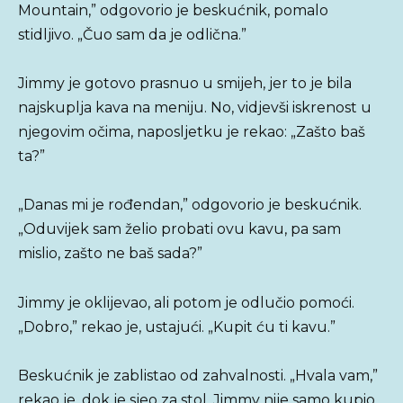
Mountain,” odgovorio je beskućnik, pomalo
stidljivo. „Čuo sam da je odlična.”
Jimmy je gotovo prasnuo u smijeh, jer to je bila
najskuplja kava na meniju. No, vidjevši iskrenost u
njegovim očima, naposljetku je rekao: „Zašto baš
ta?”
„Danas mi je rođendan,” odgovorio je beskućnik.
„Oduvijek sam želio probati ovu kavu, pa sam
mislio, zašto ne baš sada?”
Jimmy je oklijevao, ali potom je odlučio pomoći.
„Dobro,” rekao je, ustajući. „Kupit ću ti kavu.”
Beskućnik je zablistao od zahvalnosti. „Hvala vam,”
rekao je, dok je sjeo za stol. Jimmy nije samo kupio