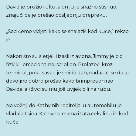
David je pružio ruku, a on ju je snažno stisnuo,
znajući da je prešao posljednju prepreku.
„Sad ćemo vidjeti kako se snalaziš kod kuće,” rekao
je.
Nakon što su sletjeli i izašli iz aviona, Jimmy je bio
fizički i emocionalno iscrpljen. Prolazeći kroz
terminal, pokušavao je smiriti dah, nadajući se da je
dovoljno dobro prošao kako bi impresionirao
Davida, ali živci su mu još uvijek bili na rubu.
Na vožnji do Kathyinih roditelja, u automobilu je
vladala tišina. Kathyina mama i tata čekali su ih kod
kuće.