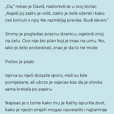
„Da,” rekao je David, naslonivši se u svoj stolac.
„Napiši joj zašto je voliš, zašto je želiš oženiti i kako
ćeš brinuti o njoj. Ne razmišljaj previše. Budi iskren.”
Jimmy je pogledao praznu stranicu, osjetivši znoj
na čelu. Ovo nije bio plan koji je imao na umu. No,
iako je želio protestirati, znao je da to ne može.
Počeo je pisati.
Isprva su riječi dolazile sporo, misli su bile
pomiješane, ali ubrzo je osjećao kao da je olovka
sama kretala po papiru.
Napisao je o tome kako mu je Kathy ispunila život,
kako je njezin smijeh mogao razveseliti i najtamnije