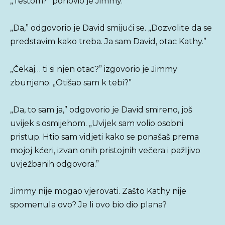
„Testom?” ponovio je Jimmy.
„Da,” odgovorio je David smijući se. „Dozvolite da se
predstavim kako treba. Ja sam David, otac Kathy.”
„Čekaj… ti si njen otac?” izgovorio je Jimmy
zbunjeno. „Otišao sam k tebi?”
„Da, to sam ja,” odgovorio je David smireno, još
uvijek s osmijehom. „Uvijek sam volio osobni
pristup. Htio sam vidjeti kako se ponašaš prema
mojoj kćeri, izvan onih pristojnih večera i pažljivo
uvježbanih odgovora.”
Jimmy nije mogao vjerovati. Zašto Kathy nije
spomenula ovo? Je li ovo bio dio plana?