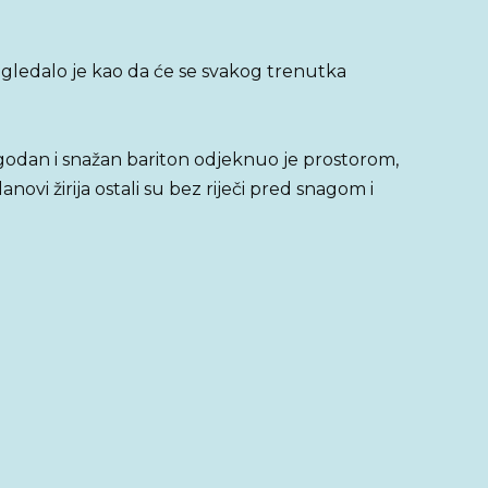
 izgledalo je kao da će se svakog trenutka
godan i snažan bariton odjeknuo je prostorom,
ovi žirija ostali su bez riječi pred snagom i