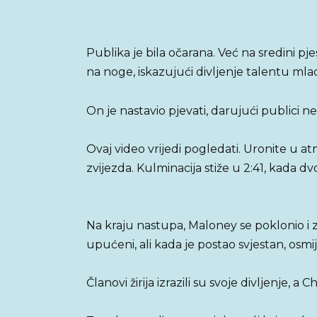
Publika je bila očarana. Već na sredini pje
na noge, iskazujući divljenje talentu mla
On je nastavio pjevati, darujući publici
Ovaj video vrijedi pogledati. Uronite u 
zvijezda. Kulminacija stiže u 2:41, kada dv
Na kraju nastupa, Maloney se poklonio i za
upućeni, ali kada je postao svjestan, osmi
Članovi žirija izrazili su svoje divljenje,