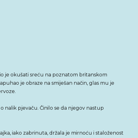
io je okušati sreću na poznatom britanskom
apuhao je obraze na smiješan način, glas mu je
ervoze.
lo nalik pjevaču. Činilo se da njegov nastup
jka, iako zabrinuta, držala je mirnoću i staloženost