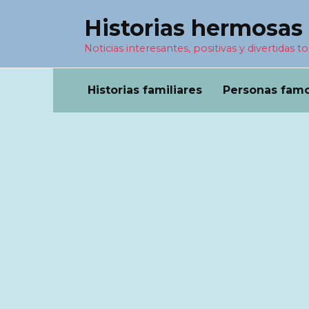
Перейти
Historias hermosas
к
содержанию
Noticias interesantes, positivas y divertidas to
Historias familiares
Personas fam