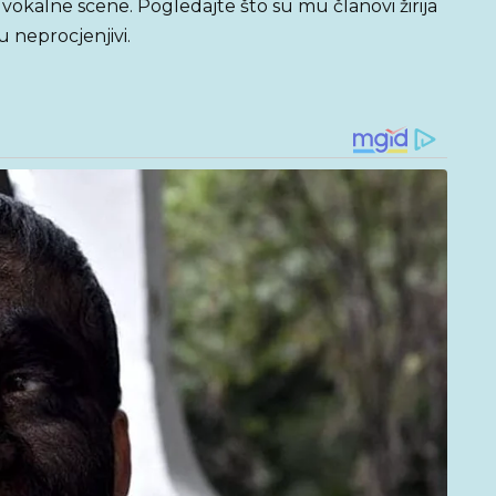
 vokalne scene. Pogledajte što su mu članovi žirija
u neprocjenjivi.