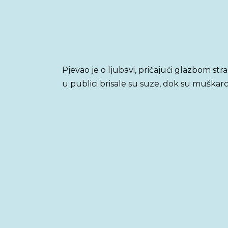
Pjevao je o ljubavi, pričajući glazbom st
u publici brisale su suze, dok su muškarc