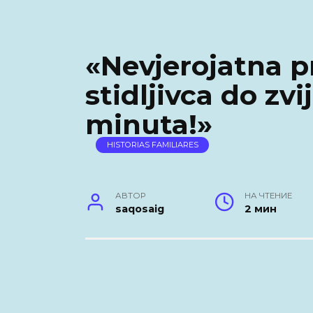
«Nevjerojatna p
stidljivca do zv
minuta!»
HISTORIAS FAMILIARES
АВТОР
НА ЧТЕНИЕ
saqosaig
2 мин