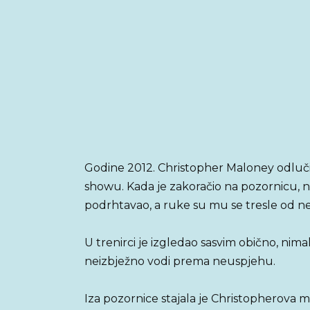
Godine 2012. Christopher Maloney odluč
showu. Kada je zakoračio na pozornicu, n
podrhtavao, a ruke su mu se tresle od n
U trenirci je izgledao sasvim obično, nima
neizbježno vodi prema neuspjehu.
Iza pozornice stajala je Christopherova ma