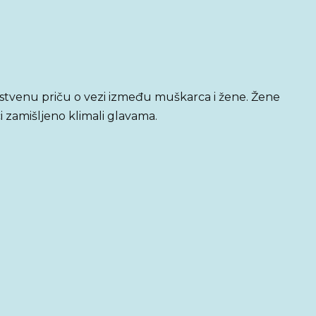
rastvenu priču o vezi između muškarca i žene. Žene
i zamišljeno klimali glavama.