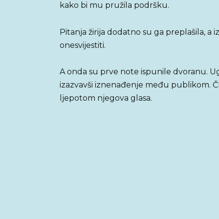
kako bi mu pružila podršku.
Pitanja žirija dodatno su ga preplašila, a
onesvijestiti.
A onda su prve note ispunile dvoranu. U
izazvavši iznenađenje među publikom. Član
ljepotom njegova glasa.