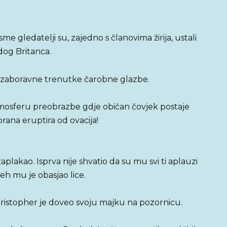
sme gledatelji su, zajedno s članovima žirija, ustali
dog Britanca.
 nezaboravne trenutke čarobne glazbe.
atmosferu preobrazbe gdje običan čovjek postaje
orana eruptira od ovacija!
plakao. Isprva nije shvatio da su mu svi ti aplauzi
jeh mu je obasjao lice.
 a Christopher je doveo svoju majku na pozornicu.