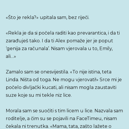
«Što je rekla?» upitala sam, bez riječi.
«Rekla je da si počela raditi kao prevarantica, i da ti
zarađuješ tako. I da ti Alex pomaže jer je poput
‘genija za računala’. Nisam vjerovala u to, Emily,
ali…»
Zamalo sam se onesvijestila. «To nije istina, teta
Linda. Ništa od toga. Ne mogu vjerovati!» Srce mi je
počelo divljački kucati, ali nisam mogla zaustaviti
suze koje su mi tekle niz lice.
Morala sam se suočiti s tim licem u lice. Nazvala sam
roditelje, a čim su se pojavili na FaceTimeu, nisam
čekala ni trenutka. «Mama, tata, zašto lažete o