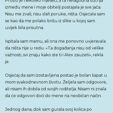
Prošlo je nekoliko mjeseci, a ta nelagodna šutnja
između mene i moje obitelji postajala je sve jača.
Nisu me zvali, nisu slali poruke, ništa. Osjećala sam
se kao da me polako brišu iz slike u kojoj sam
uvijek bila prisutna.
Ispitala sam mamu, ali ona me ponovno uvjeravala
da ništa nije u redu. «Ta događanja nisu od velike
važnosti, svi znaju kako ste ti i Alex zauzeti», rekla
je.
Osjećaj da sam izostavljena postao je bolan šapat u
mom svakodnevnom životu. Željela sam odgovore,
ali nisam ih dobila od svojih roditelja. Nisam ni znala
da će odgovori doći do mene na neobičan način.
Jednog dana, dok sam gurala svoj kolica po