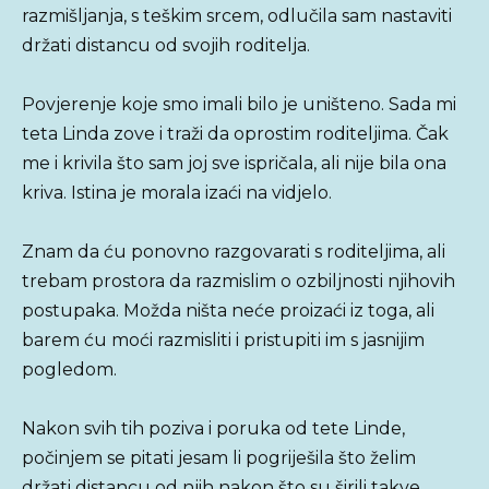
razmišljanja, s teškim srcem, odlučila sam nastaviti
držati distancu od svojih roditelja.
Povjerenje koje smo imali bilo je uništeno. Sada mi
teta Linda zove i traži da oprostim roditeljima. Čak
me i krivila što sam joj sve ispričala, ali nije bila ona
kriva. Istina je morala izaći na vidjelo.
Znam da ću ponovno razgovarati s roditeljima, ali
trebam prostora da razmislim o ozbiljnosti njihovih
postupaka. Možda ništa neće proizaći iz toga, ali
barem ću moći razmisliti i pristupiti im s jasnijim
pogledom.
Nakon svih tih poziva i poruka od tete Linde,
počinjem se pitati jesam li pogriješila što želim
držati distancu od njih nakon što su širili takve