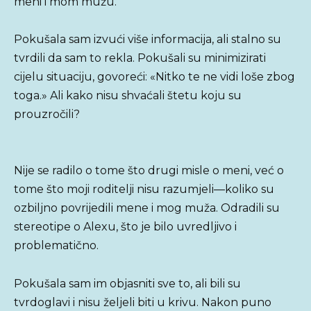
meni i mom mužu.
Pokušala sam izvući više informacija, ali stalno su
tvrdili da sam to rekla. Pokušali su minimizirati
cijelu situaciju, govoreći: «Nitko te ne vidi loše zbog
toga.» Ali kako nisu shvaćali štetu koju su
prouzročili?
Nije se radilo o tome što drugi misle o meni, već o
tome što moji roditelji nisu razumjeli—koliko su
ozbiljno povrijedili mene i mog muža. Odradili su
stereotipe o Alexu, što je bilo uvredljivo i
problematično.
Pokušala sam im objasniti sve to, ali bili su
tvrdoglavi i nisu željeli biti u krivu. Nakon puno