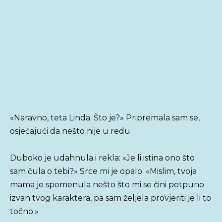
«Naravno, teta Linda. Što je?» Pripremala sam se,
osjećajući da nešto nije u redu.
Duboko je udahnula i rekla: «Je li istina ono što
sam čula o tebi?» Srce mi je opalo. «Mislim, tvoja
mama je spomenula nešto što mi se čini potpuno
izvan tvog karaktera, pa sam željela provjeriti je li to
točno.»