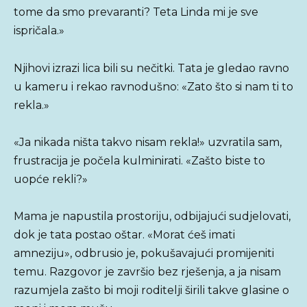
tome da smo prevaranti? Teta Linda mi je sve
ispričala.»
Njihovi izrazi lica bili su nečitki. Tata je gledao ravno
u kameru i rekao ravnodušno: «Zato što si nam ti to
rekla.»
«Ja nikada ništa takvo nisam rekla!» uzvratila sam,
frustracija je počela kulminirati. «Zašto biste to
uopće rekli?»
Mama je napustila prostoriju, odbijajući sudjelovati,
dok je tata postao oštar. «Morat ćeš imati
amneziju», odbrusio je, pokušavajući promijeniti
temu. Razgovor je završio bez rješenja, a ja nisam
razumjela zašto bi moji roditelji širili takve glasine o