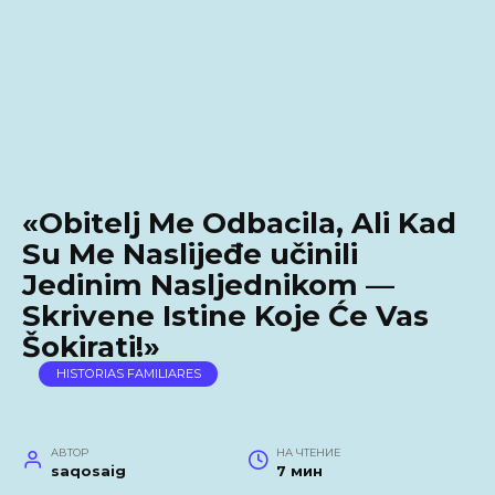
«Obitelj Me Odbacila, Ali Kad
Su Me Naslijeđe učinili
Jedinim Nasljednikom —
Skrivene Istine Koje Će Vas
Šokirati!»
HISTORIAS FAMILIARES
АВТОР
НА ЧТЕНИЕ
saqosaig
7 мин