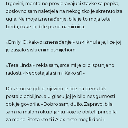
trgovini, mentalno provjeravajući stavke sa popisa,
doslovno sam naletjela na nekog tko je skrenuo iza
ugla. Na moje iznenađenje, bila je to moja teta
Linda, ruke joj bile pune namirnica.
«Emily! O, kakvo iznenađenje!» uskliknula je, lice joj
je zasjalo s iskrenim osmijehom.
«Teta Linda!» rekla sam, srce mi je bilo ispunjeno
radosti. «Nedostajala si mi! Kako si?»
Dok smo se grlile, njezino je lice na trenutak
postalo ozbiljno, a u glasu joj je bilo nesigurnosti
dok je govorila. «Dobro sam, dušo. Zapravo, bila
sam na malom okupljanju koje je obitelj priredila
za mene. Šteta što ti i Alex niste mogli doći.»