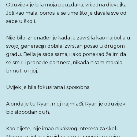
Oduvijek je bila moja pouzdana, vrijedna djevojka.
Još kao mala, ponosila se time što je davala sve od
sebe u školi.
Nije bilo iznenađenje kada je završila kao najbolja u
svojoj generaciji i dobila izvrstan posao u drugom
gradu. Bella je sada sama, i iako ponekad želim da
se smiri i pronađe partnera, nikada nisam morala
brinuti o njoj.
Uvijek je bila fokusirana i sposobna.
A onda je tu Ryan, moj najmlađi. Ryan je oduvijek
bio slobodan duh.
Kao dijete, nije imao nikakvog interesa za školu.
Njegov svijet bio je video igre, stripovi i zezanje s