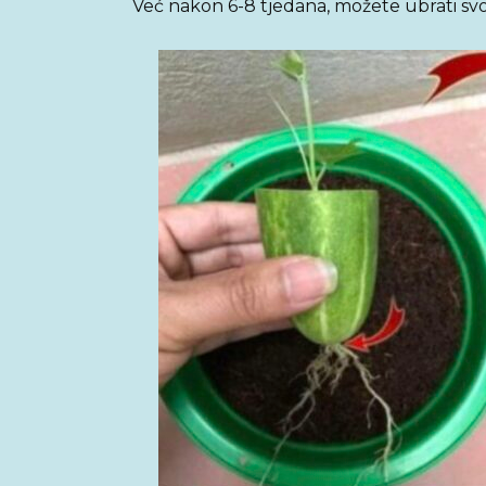
Već nakon 6-8 tjedana, možete ubrati sv