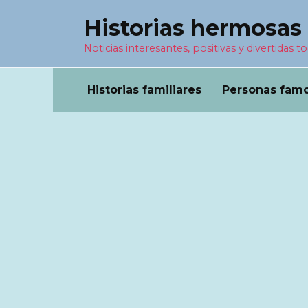
Перейти
Historias hermosas
к
содержанию
Noticias interesantes, positivas y divertidas to
Historias familiares
Personas fam