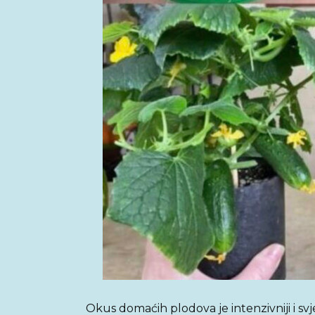
Okus domaćih plodova je intenzivniji i svje