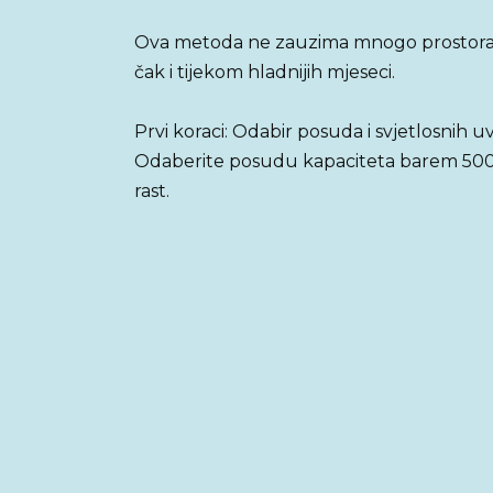
Ova metoda ne zauzima mnogo prostora,
čak i tijekom hladnijih mjeseci.
Prvi koraci: Odabir posuda i svjetlosnih u
Odaberite posudu kapaciteta barem 500 m
rast.