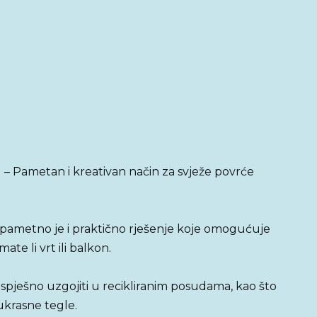
– Pametan i kreativan način za svježe povrće
pametno je i praktično rješenje koje omogućuje
te li vrt ili balkon.
spješno uzgojiti u recikliranim posudama, kao što
ukrasne tegle.