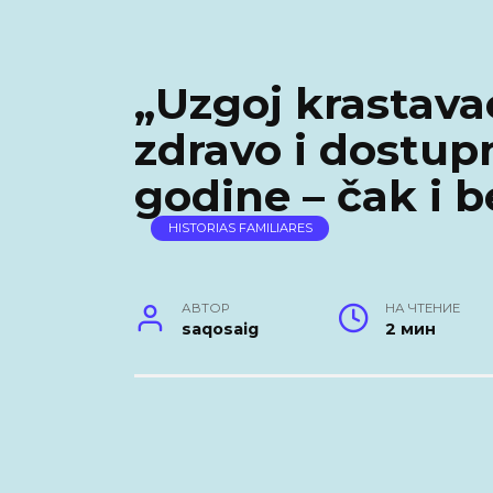
„Uzgoj krastava
zdravo i dostupn
godine – čak i b
HISTORIAS FAMILIARES
АВТОР
НА ЧТЕНИЕ
saqosaig
2 мин