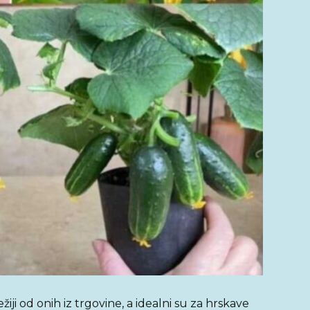
žiji od onih iz trgovine, a idealni su za hrskave