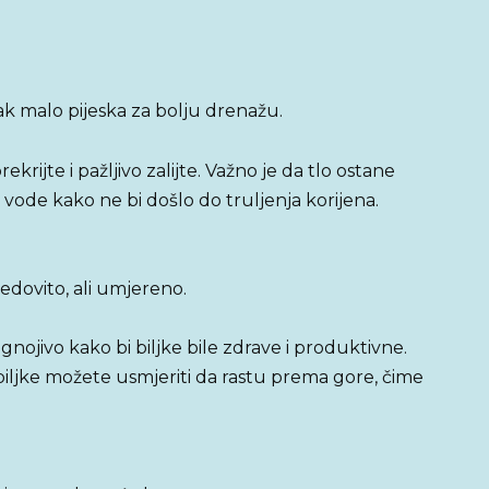
k malo pijeska za bolju drenažu.
krijte i pažljivo zalijte. Važno je da tlo ostane
 vode kako ne bi došlo do truljenja korijena.
 redovito, ali umjereno.
ojivo kako bi biljke bile zdrave i produktivne.
iljke možete usmjeriti da rastu prema gore, čime