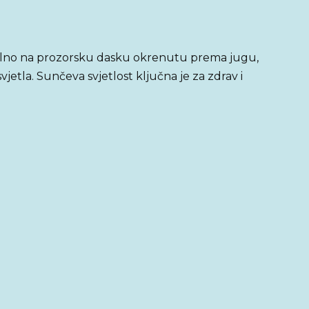
alno na prozorsku dasku okrenutu prema jugu,
vjetla. Sunčeva svjetlost ključna je za zdrav i