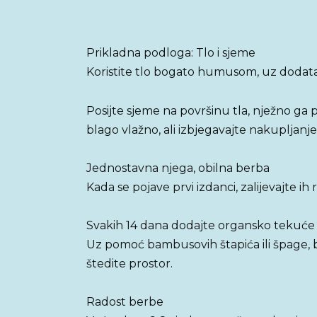
Prikladna podloga: Tlo i sjeme
Koristite tlo bogato humusom, uz dodata
Posijte sjeme na površinu tla, nježno ga pre
blago vlažno, ali izbjegavajte nakupljanje
Jednostavna njega, obilna berba
Kada se pojave prvi izdanci, zalijevajte ih
Svakih 14 dana dodajte organsko tekuće gn
Uz pomoć bambusovih štapića ili špage, b
štedite prostor.
Radost berbe