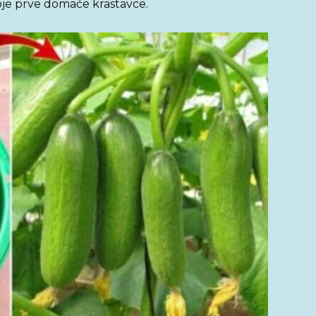
oje prve domaće krastavce.