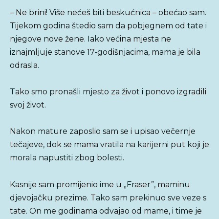
– Ne brini! Više nećeš biti beskućnica – obećao sam.
Tijekom godina štedio sam da pobjegnem od tate i
njegove nove žene. Iako većina mjesta ne
iznajmljuje stanove 17-godišnjacima, mama je bila
odrasla.
Tako smo pronašli mjesto za život i ponovo izgradili
svoj život.
Nakon mature zaposlio sam se i upisao večernje
tečajeve, dok se mama vratila na karijerni put koji je
morala napustiti zbog bolesti.
Kasnije sam promijenio ime u „Fraser”, maminu
djevojačku prezime. Tako sam prekinuo sve veze s
tate. On me godinama odvajao od mame, i time je