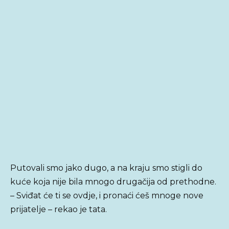
Putovali smo jako dugo, a na kraju smo stigli do
kuće koja nije bila mnogo drugačija od prethodne.
– Sviđat će ti se ovdje, i pronaći ćeš mnoge nove
prijatelje – rekao je tata.