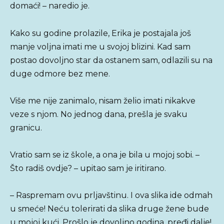
domaći! – naredio je.
Kako su godine prolazile, Erika je postajala još
manje voljna imati me u svojoj blizini. Kad sam
postao dovoljno star da ostanem sam, odlazili su na
duge odmore bez mene.
Više me nije zanimalo, nisam želio imati nikakve
veze s njom. No jednog dana, prešla je svaku
granicu.
Vratio sam se iz škole, a ona je bila u mojoj sobi. –
Što radiš ovdje? – upitao sam je iritirano.
– Raspremam ovu prljavštinu. I ova slika ide odmah
u smeće! Neću tolerirati da slika druge žene bude
u mojoj kući. Prošlo je dovoljno godina, pređi dalje!