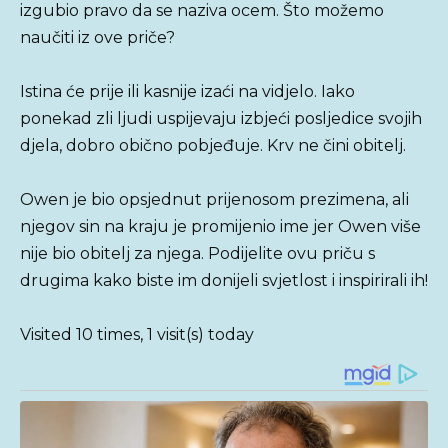
izgubio pravo da se naziva ocem. Što možemo
naučiti iz ove priče?
Istina će prije ili kasnije izaći na vidjelo. Iako
ponekad zli ljudi uspijevaju izbjeći posljedice svojih
djela, dobro obično pobjeđuje. Krv ne čini obitelj.
Owen je bio opsjednut prijenosom prezimena, ali
njegov sin na kraju je promijenio ime jer Owen više
nije bio obitelj za njega. Podijelite ovu priču s
drugima kako biste im donijeli svjetlost i inspirirali ih!
Visited 10 times, 1 visit(s) today