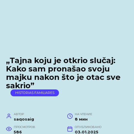
„Tajna koju je otkrio slučaj:
Kako sam pronašao svoju
majku nakon što je otac sve
sakrio”
HISTORIAS FAMILIARES
АВТОР
НА ЧТЕНИЕ
saqosaig
8 мин
ПРОСМОТРОВ
ОПУБЛИКОВАНО
586
03.01.2025