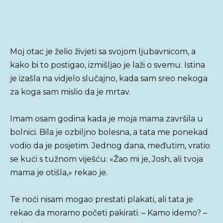
Moj otac je želio živjeti sa svojom ljubavnicom, a
kako bi to postigao, izmišljao je laži o svemu. Istina
je izašla na vidjelo slučajno, kada sam sreo nekoga
za koga sam mislio da je mrtav.
Imam osam godina kada je moja mama završila u
bolnici. Bila je ozbiljno bolesna, a tata me ponekad
vodio da je posjetim. Jednog dana, međutim, vratio
se kući s tužnom viješću: «Žao mi je, Josh, ali tvoja
mama je otišla,» rekao je.
Te noći nisam mogao prestati plakati, ali tata je
rekao da moramo početi pakirati. – Kamo idemo? –