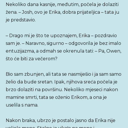
Nekoliko dana kasnije, međutim, počela je dolaziti
žena. – Josh, ovo je Erika, dobra prijateljica – tata ju
je predstavio.
– Drago mi je što te upoznajem, Erika – pozdravio
sam je. – Naravno, sigurno – odgovorila je bez imalo
entuzijazma, a odmah se okrenula tati: – Pa, Owen,
što će biti za večerom?
Bio sam zbunjen, ali tata se nasmiješio i ja sam samo
želio da bude sretan. Ipak, njihova sreća počela je
brzo dolaziti na površinu. Nekoliko mjeseci nakon
mamine smrti, tata se oženio Erikom, a ona je
uselila s nama.
Nakon braka, ubrzo je postalo jasno da Erika nije