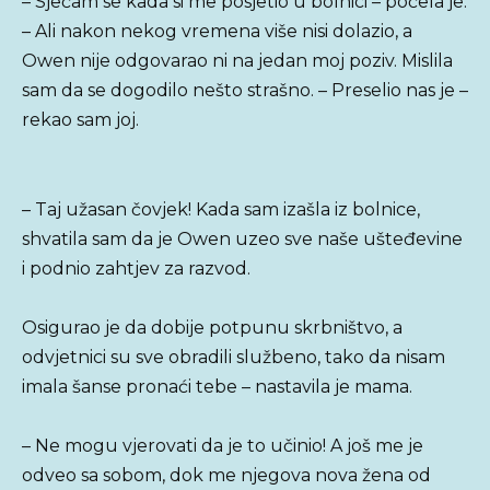
– Sjećam se kada si me posjetio u bolnici – počela je.
– Ali nakon nekog vremena više nisi dolazio, a
Owen nije odgovarao ni na jedan moj poziv. Mislila
sam da se dogodilo nešto strašno. – Preselio nas je –
rekao sam joj.
– Taj užasan čovjek! Kada sam izašla iz bolnice,
shvatila sam da je Owen uzeo sve naše ušteđevine
i podnio zahtjev za razvod.
Osigurao je da dobije potpunu skrbništvo, a
odvjetnici su sve obradili službeno, tako da nisam
imala šanse pronaći tebe – nastavila je mama.
– Ne mogu vjerovati da je to učinio! A još me je
odveo sa sobom, dok me njegova nova žena od