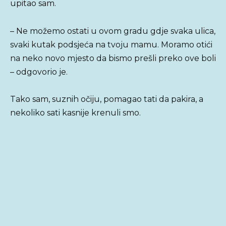
upitao sam.
– Ne možemo ostati u ovom gradu gdje svaka ulica,
svaki kutak podsjeća na tvoju mamu. Moramo otići
na neko novo mjesto da bismo prešli preko ove boli
– odgovorio je.
Tako sam, suznih očiju, pomagao tati da pakira, a
nekoliko sati kasnije krenuli smo.