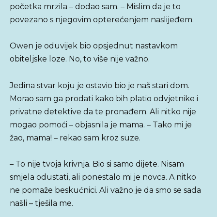
početka mrzila – dodao sam. – Mislim da je to
povezano s njegovim opterećenjem naslijeđem.
Owen je oduvijek bio opsjednut nastavkom
obiteljske loze. No, to više nije važno.
Jedina stvar koju je ostavio bio je naš stari dom.
Morao sam ga prodati kako bih platio odvjetnike i
privatne detektive da te pronađem. Ali nitko nije
mogao pomoći – objasnila je mama. – Tako mi je
žao, mama! – rekao sam kroz suze.
– To nije tvoja krivnja. Bio si samo dijete. Nisam
smjela odustati, ali ponestalo mi je novca. A nitko
ne pomaže beskućnici. Ali važno je da smo se sada
našli – tješila me.