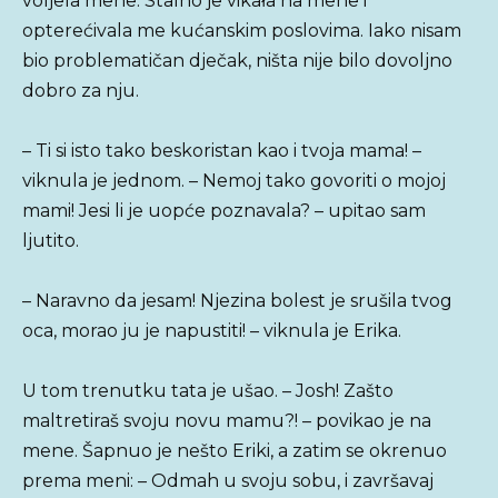
voljela mene. Stalno je vikała na mene i
opterećivala me kućanskim poslovima. Iako nisam
bio problematičan dječak, ništa nije bilo dovoljno
dobro za nju.
– Ti si isto tako beskoristan kao i tvoja mama! –
viknula je jednom. – Nemoj tako govoriti o mojoj
mami! Jesi li je uopće poznavala? – upitao sam
ljutito.
– Naravno da jesam! Njezina bolest je srušila tvog
oca, morao ju je napustiti! – viknula je Erika.
U tom trenutku tata je ušao. – Josh! Zašto
maltretiraš svoju novu mamu?! – povikao je na
mene. Šapnuo je nešto Eriki, a zatim se okrenuo
prema meni: – Odmah u svoju sobu, i završavaj