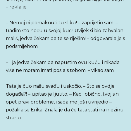
– rekla je.
– Nemoj ni pomaknuti tu sliku! – zaprijetio sam. –
Radim što hoću u svojoj kući! Uvijek si bio zahvalan
mališ, jedva čekam da te se riješim! – odgovarala je s
podsmijehom.
– I ja jedva čekam da napustim ovu kuću i nikada
više ne moram imati posla s tobom! – vikao sam.
Tata je čuo našu svađu i uskočio. – Što se ovdje
događa?! – upitao je ljutito. – Kao i obično, tvoj sin
opet pravi probleme, i sada me još i uvrijedio –
požalila se Erika. Znala je da će tata stati na njezinu
stranu.