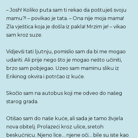
– Josh! Koliko puta sam ti rekao da poštuješ svoju
mamu?! – povikao je tata. – Ona nije moja mama!
Zla vještica koja je došla iz pakla! Mrzim je! – vikao
sam kroz suze.
Vidjevši tati ljutnju, pomislio sam da bi me mogao
udariti. Ali prije nego što je mogao nešto učiniti,
brzo sam pobjegao. Uzeo sam maminu sliku iz
Erikinog okvira i potrčao iz kuće.
Skočio sam na autobus koji me odveo do našeg
starog grada.
Otišao sam do naše kuće, ali sada je tamo živjela
nova obitelj. Prolazeći kroz ulice, sretoh
beskućnicu. Njeno lice… njene oči… bile su iste kao