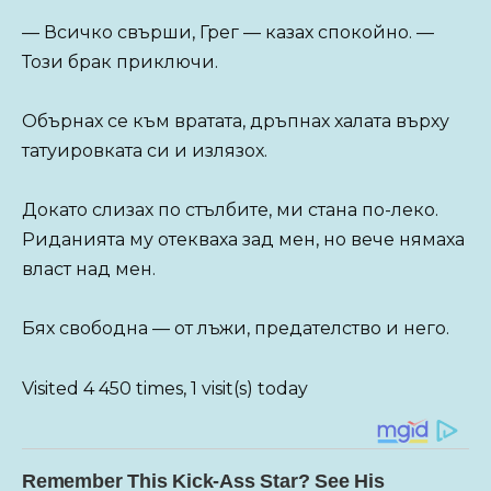
— Всичко свърши, Грег — казах спокойно. —
Този брак приключи.
Обърнах се към вратата, дръпнах халата върху
татуировката си и излязох.
Докато слизах по стълбите, ми стана по-леко.
Риданията му отекваха зад мен, но вече нямаха
власт над мен.
Бях свободна — от лъжи, предателство и него.
Visited 4 450 times, 1 visit(s) today