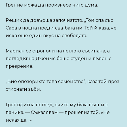
Грег не можа да произнесе нито дума.
Реших да довърша започнатото. „Той спа със
Сара в нощта преди сватбата ни. Той й каза, че
иска още един вкус на свободата.
Мариан се строполи на леглото съсипана, а
погледът на Джеймс беше студен и пълен с
презрение.
„Вие опозорихте това семейство“, каза той през
стиснати зъби.
Грег вдигна поглед, очите му бяха пълни с
паника. — Съжалявам — прошепна той. »Не
исках да…»