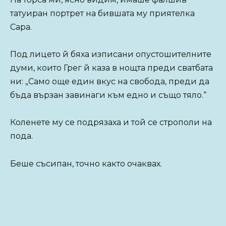
татуиран портрет на бившата му приятелка
Сара.
Под лицето й бяха изписани опустошителните
думи, които Грег й каза в нощта преди сватбата
ни: „Само още един вкус на свобода, преди да
бъда вързан завинаги към едно и също тяло.“
Коленете му се подрязаха и той се строполи на
пода.
Беше съсипан, точно както очаквах.