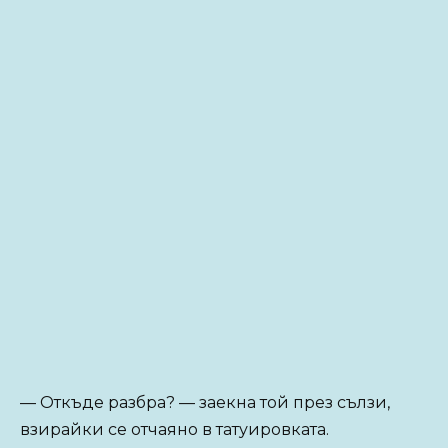
— Откъде разбра? — заекна той през сълзи,
взирайки се отчаяно в татуировката.