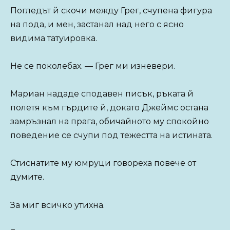
Погледът й скочи между Грег, счупена фигура
на пода, и мен, застанал над него с ясно
видима татуировка.
Не се поколебах. — Грег ми изневери.
Мариан нададе сподавен писък, ръката й
полетя към гърдите й, докато Джеймс остана
замръзнал на прага, обичайното му спокойно
поведение се счупи под тежестта на истината.
Стиснатите му юмруци говореха повече от
думите.
За миг всичко утихна.