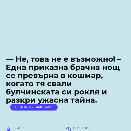
— Не, това не е възможно! –
Една приказна брачна нощ
се превърна в кошмар,
когато тя свали
булчинската си рокля и
разкри ужасна тайна.
HISTORIAS FAMILIARES
АВТОР
НА ЧТЕНИЕ