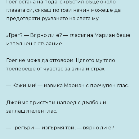
Грег остана на пода, скръстил ръце около
главата си, сякаш по този начин можеше да
предотврати рухването на света му.
»Грег? — Вярно ли е? — гласът на Мариан беше
изпълнен с отчаяние.
Грег не можа да отговори. Цялото му тяло
трепереше от чувство за вина и страх.
— Кажи ми! — извика Мариан с пречупен глас.
Джеймс пристъпи напред с дълбок и
заплашителен глас.
— Грегъри — изгърмя той, — вярно ли е?