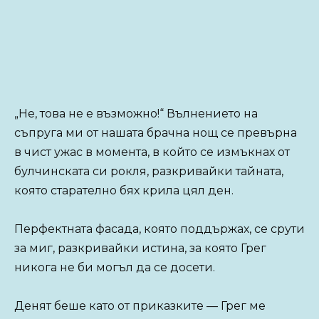
„Не, това не е възможно!“ Вълнението на
съпруга ми от нашата брачна нощ се превърна
в чист ужас в момента, в който се измъкнах от
булчинската си рокля, разкривайки тайната,
която старателно бях крила цял ден.
Перфектната фасада, която поддържах, се срути
за миг, разкривайки истина, за която Грег
никога не би могъл да се досети.
Денят беше като от приказките — Грег ме