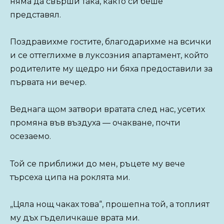
няма да свърши така, както си беше
представял.
Поздравихме гостите, благодарихме на всички
и се оттеглихме в луксозния апартамент, който
родителите му щедро ни бяха предоставили за
първата ни вечер.
Веднага щом затвори вратата след нас, усетих
промяна във въздуха — очакване, почти
осезаемо.
Той се приближи до мен, ръцете му вече
търсеха ципа на роклята ми.
„Цяла нощ чаках това“, прошепна той, а топлият
му дъх гъделичкаше врата ми.