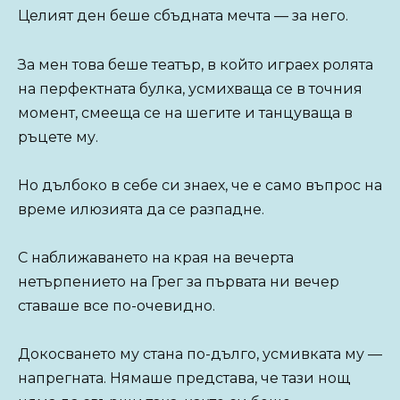
Целият ден беше сбъдната мечта — за него.
За мен това беше театър, в който играех ролята
на перфектната булка, усмихваща се в точния
момент, смееща се на шегите и танцуваща в
ръцете му.
Но дълбоко в себе си знаех, че е само въпрос на
време илюзията да се разпадне.
С наближаването на края на вечерта
нетърпението на Грег за първата ни вечер
ставаше все по-очевидно.
Докосването му стана по-дълго, усмивката му —
напрегната. Нямаше представа, че тази нощ