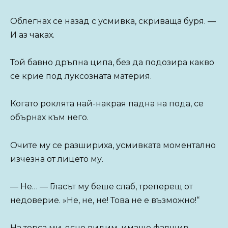
Облегнах се назад с усмивка, скриваща буря. —
И аз чаках.
Той бавно дръпна ципа, без да подозира какво
се крие под луксозната материя.
Когато роклята най-накрая падна на пода, се
обърнах към него.
Очите му се разшириха, усмивката моментално
изчезна от лицето му.
— Не… — Гласът му беше слаб, треперещ от
недоверие. »Не, не, не! Това не е възможно!“
На торса ми, ясно видим, имаше фалшив