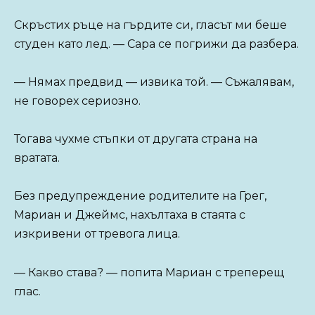
Скръстих ръце на гърдите си, гласът ми беше
студен като лед. — Сара се погрижи да разбера.
— Нямах предвид — извика той. — Съжалявам,
не говорех сериозно.
Тогава чухме стъпки от другата страна на
вратата.
Без предупреждение родителите на Грег,
Мариан и Джеймс, нахълтаха в стаята с
изкривени от тревога лица.
— Какво става? — попита Мариан с треперещ
глас.