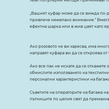
тези популярни методи причиняват по
„Вашият куфар може да се вижда по-д
привлече нежелано внимание.“ Вмест
ефектна шарка или в жив цвят като яр
Ако розовото не ви харесва, има мног
направят куфара ви да се откроява от 
Ако все пак не искате да се откажете
обмислите използването на текстилни
персонални характеристики на багажа 
Съветите на операторите на багажа на
пътниците по целия свят да премахнат