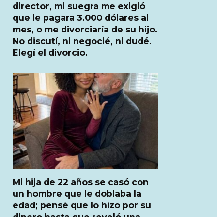
director, mi suegra me exigió
que le pagara 3.000 dólares al
mes, o me divorciaría de su hijo.
No discutí, ni negocié, ni dudé.
Elegí el divorcio.
Mi hija de 22 años se casó con
un hombre que le doblaba la
edad; pensé que lo hizo por su
dinero hasta que reveló una