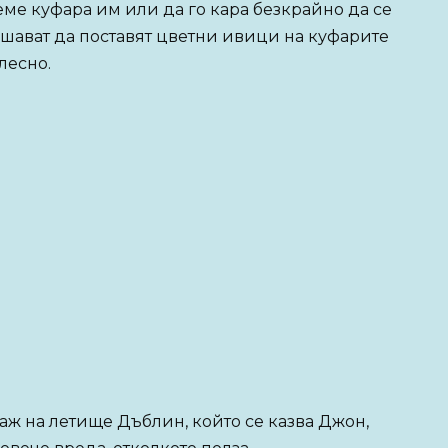
еме куфара им или да го кара безкрайно да се
шават да поставят цветни ивици на куфарите
лесно.
аж на летище Дъблин, който се казва Джон,