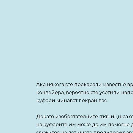
Ако някога сте прекарали известно вр
конвейера, вероятно сте усетили нап
куфари минават покрай вас.
Докато изобретателните пътници са о
на куфарите им може да им помогне 
служител на летището предупреждава,