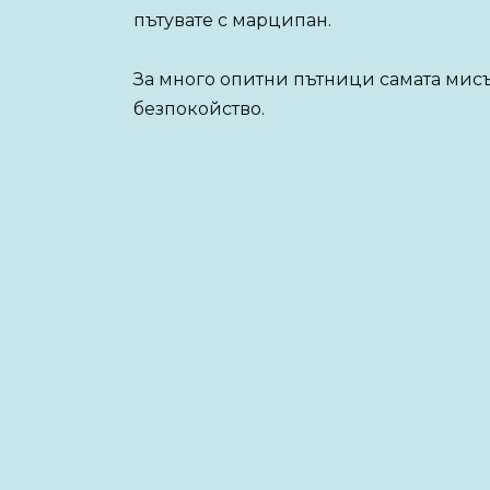
пътувате с марципан.
За много опитни пътници самата мисъ
безпокойство.