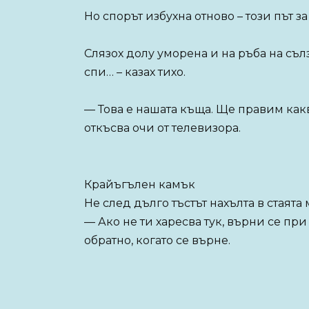
Но спорът избухна отново – този път з
Слязох долу уморена и на ръба на съл
спи… – казах тихо.
— Това е нашата къща. Ще правим какв
откъсва очи от телевизора.
Крайъгълен камък
Не след дълго тъстът нахълта в стаята 
— Ако не ти харесва тук, върни се пр
обратно, когато се върне.