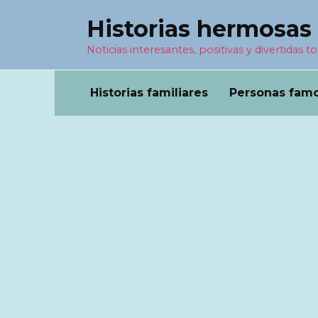
Перейти
Historias hermosas
к
содержанию
Noticias interesantes, positivas y divertidas to
Historias familiares
Personas fam