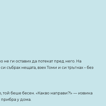
о не ги оставих да потекат пред него. На
и събрах нещата, взех Томи и си тръгнах – без
о, той беше бесен. «Какво направи?!» — извика
 прибра у дома.