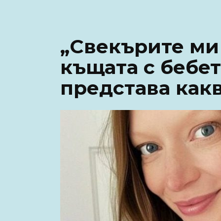
„Свекърите ми
къщата с бебет
представа какв