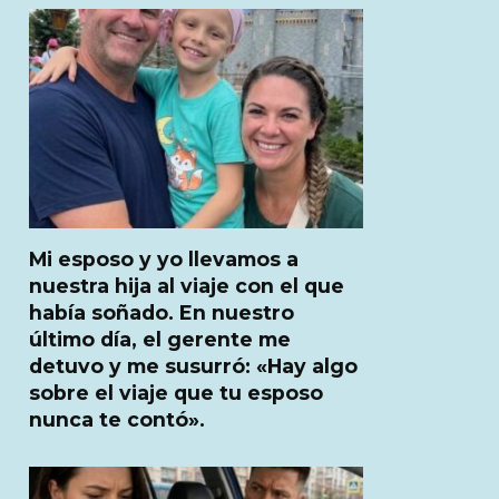
Mi esposo y yo llevamos a
nuestra hija al viaje con el que
había soñado. En nuestro
último día, el gerente me
detuvo y me susurró: «Hay algo
sobre el viaje que tu esposo
nunca te contó».