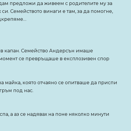
Адам предложи да живеем с родителите му за
си. Семейството винаги е там, за да помогне,
одкрепяме…
 в капан. Семейство Андерсън имаше
 момент се превръщаше в експлозивен спор
ена майка, която отчаяно се опитваше да приспи
 гръм под нас.
па, а аз се надявах на поне няколко минути