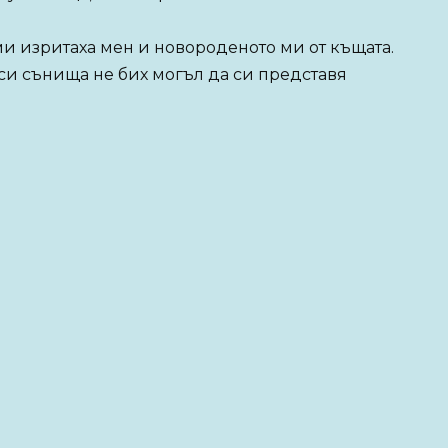
ми изритаха мен и новороденото ми от къщата.
си сънища не бих могъл да си представя