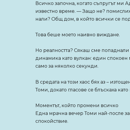
Всичко започна, когато съпругът ми 
известно време. — Защо не? помислих 
нали? Общ дом, в който всички се п
Това беше моето наивно виждане.
Но реалността? Сякаш сме попаднали
динамика като вулкан: един спокоен
само за няколко секунди.
В средата на този хаос бях аз – изтощ
Томи, докато гласове се блъскаха като
Моментът, който промени всичко
Една мрачна вечер Томи най-после зас
спокойствие.