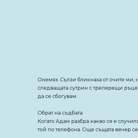
Онемях. Сълзи бликнаха от очите ми, н
следващата сутрин с треперещи ръце с
да се сбогувам.
Обрат на съдбата
Когато Адам разбра какво се е случил
той по телефона. Още същата вечер се