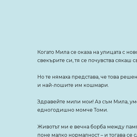
Когато Мила се оказа на улицата с н
свекърите си, тя се почувства сякаш с
Но те нямаха представа, че това реше
и най-лошите им кошмари.
Здравейте мили мои! Аз съм Мила, ум
едногодишно момче Томи.
Животът ми е вечна борба между пам
поне малко нормалност – и тогава се 