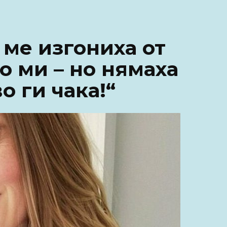
 ме изгониха от
о ми – но нямаха
о ги чака!“