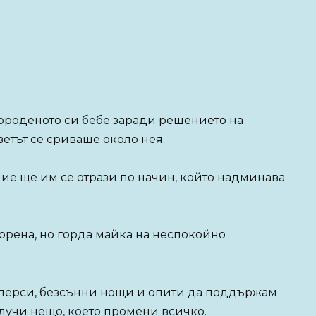
овороденото си бебе заради решението на
ветът се сриваше около нея.
ние ще им се отрази по начин, който надминава
орена, но горда майка на неспокойно
перси, безсънни нощи и опити да поддържам
случи нещо, което промени всичко.