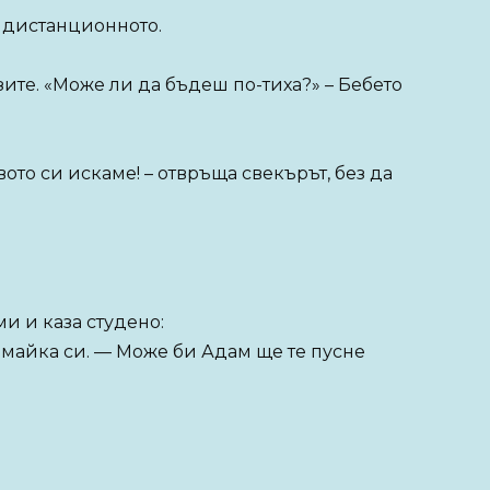
а дистанционното.
зите. «Може ли да бъдеш по-тиха?» – Бебето
ото си искаме! – отвръща свекърът, без да
ми и каза студено:
и майка си. — Може би Адам ще те пусне