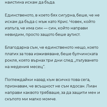
наистина искам да бъда.
Единственото, в което бях сигурна, беше, че не
искам да бъда с мъж като Крис. Човек, който
излъга, че има син — син, който направи
невидим, просто защото беше аутист.
Благодарна съм, че единственото нещо, което
платих за това изживяване, беше булчинската
рокля, която върнах три дни след „пътуването
на медения месец“.
Поглеждайки назад към всичко това сега,
признавам, че всъщност не съм ядосан. Лиан
направи каквото трябваше, за да защити мен и
скъпото ми малко момче.