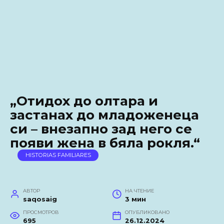
„Отидох до олтара и
застанах до младоженеца
си – внезапно зад него се
появи жена в бяла рокля.“
HISTORIAS FAMILIARES
АВТОР
НА ЧТЕНИЕ
saqosaig
3 мин
ПРОСМОТРОВ
ОПУБЛИКОВАНО
695
26.12.2024