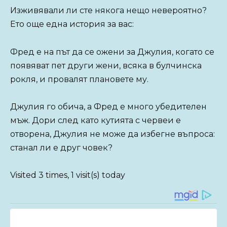
Изживявали ли сте някога нещо невероятно?
Ето още една история за вас:
Фред е на път да се ожени за Джулия, когато се
появяват пет други жени, всяка в булчинска
рокля, и провалят плановете му.
Джулия го обича, а Фред е много убедителен
мъж. Дори след като кутията с червеи е
отворена, Джулия не може да избегне въпроса:
станал ли е друг човек?
Visited 3 times, 1 visit(s) today