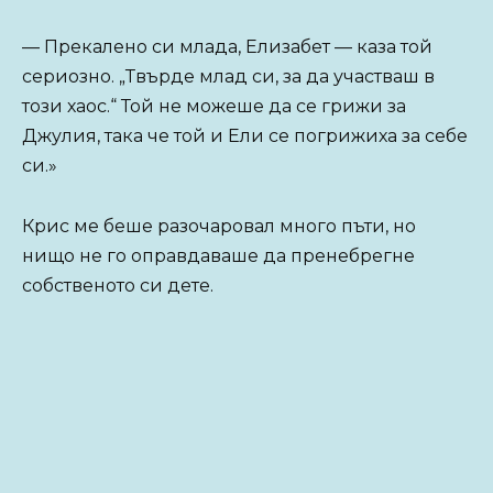
— Прекалено си млада, Елизабет — каза той
сериозно. „Твърде млад си, за да участваш в
този хаос.“ Той не можеше да се грижи за
Джулия, така че той и Ели се погрижиха за себе
си.»
Крис ме беше разочаровал много пъти, но
нищо не го оправдаваше да пренебрегне
собственото си дете.