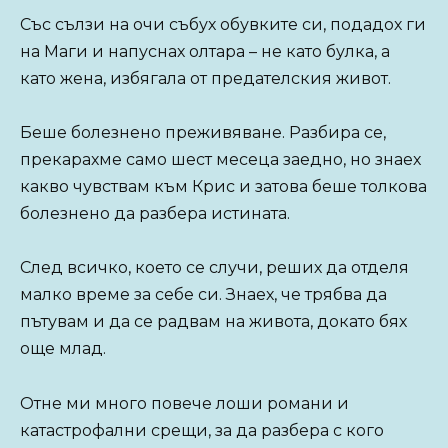
Със сълзи на очи събух обувките си, подадох ги
на Маги и напуснах олтара – не като булка, а
като жена, избягала от предателския живот.
Беше болезнено преживяване. Разбира се,
прекарахме само шест месеца заедно, но знаех
какво чувствам към Крис и затова беше толкова
болезнено да разбера истината.
След всичко, което се случи, реших да отделя
малко време за себе си. Знаех, че трябва да
пътувам и да се радвам на живота, докато бях
още млад.
Отне ми много повече лоши романи и
катастрофални срещи, за да разбера с кого