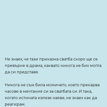
Не знаех, че тази приказна сватба скоро ще се
превърне в драма, каквато никога не бих могла
да си представя.
Никога не съм била момичето, което прекарва
часове в мечтания си за сватбата си. И така,
когато истината излезе наяве, не знаех как да
реагирам.