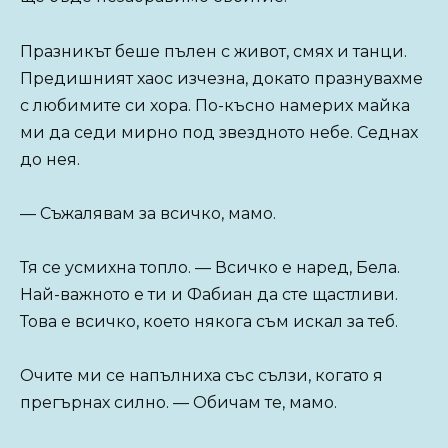
Празникът беше пълен с живот, смях и танци.
Предишният хаос изчезна, докато празнувахме
с любимите си хора. По-късно намерих майка
ми да седи мирно под звездното небе. Седнах
до нея.
— Съжалявам за всичко, мамо.
Тя се усмихна топло. — Всичко е наред, Бела.
Най-важното е ти и Фабиан да сте щастливи.
Това е всичко, което някога съм искал за теб.
Очите ми се напълниха със сълзи, когато я
прегърнах силно. — Обичам те, мамо.