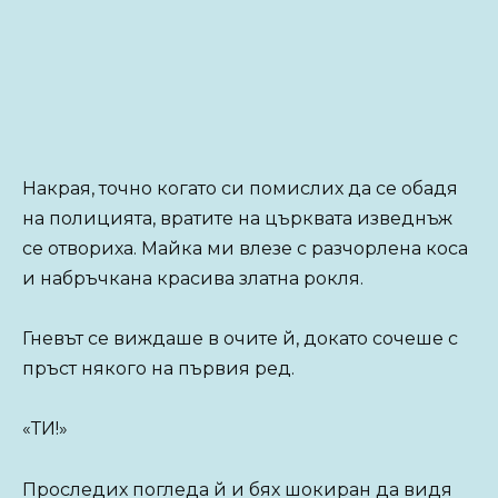
Накрая, точно когато си помислих да се обадя
на полицията, вратите на църквата изведнъж
се отвориха. Майка ми влезе с разчорлена коса
и набръчкана красива златна рокля.
Гневът се виждаше в очите й, докато сочеше с
пръст някого на първия ред.
«ТИ!»
Проследих погледа й и бях шокиран да видя