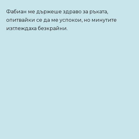
Фабиан ме държеше здраво за ръката,
опитвайки се да ме успокои, но минутите
изглеждаха безкрайни.