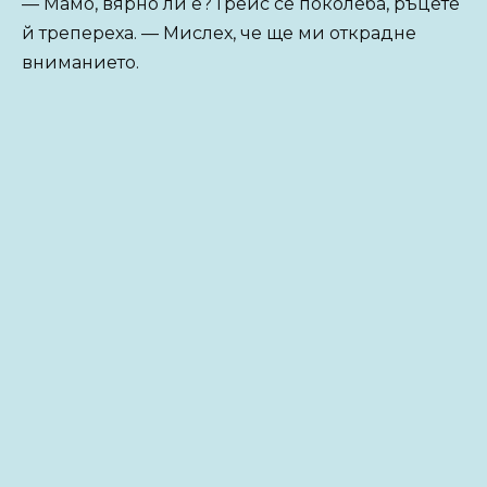
— Мамо, вярно ли е? Грейс се поколеба, ръцете
й трепереха. — Мислех, че ще ми открадне
вниманието.