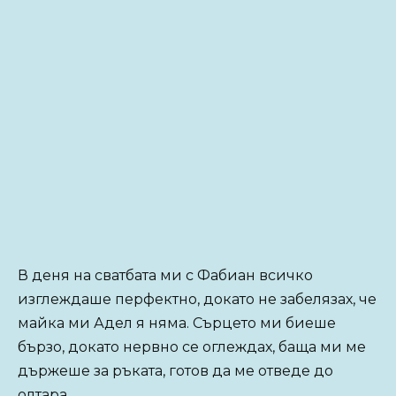
В деня на сватбата ми с Фабиан всичко
изглеждаше перфектно, докато не забелязах, че
майка ми Адел я няма. Сърцето ми биеше
бързо, докато нервно се оглеждах, баща ми ме
държеше за ръката, готов да ме отведе до
олтара.