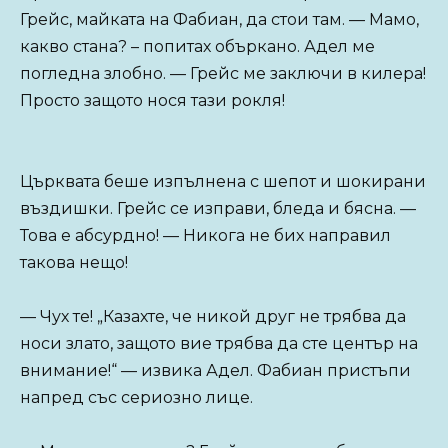
Грейс, майката на Фабиан, да стои там. — Мамо,
какво стана? – попитах объркано. Адел ме
погледна злобно. — Грейс ме заключи в килера!
Просто защото нося тази рокля!
Църквата беше изпълнена с шепот и шокирани
въздишки. Грейс се изправи, бледа и бясна. —
Това е абсурдно! — Никога не бих направил
такова нещо!
— Чух те! „Казахте, че никой друг не трябва да
носи злато, защото вие трябва да сте център на
внимание!“ — извика Адел. Фабиан пристъпи
напред със сериозно лице.