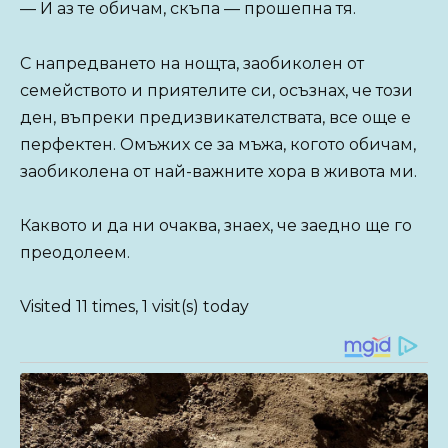
— И аз те обичам, скъпа — прошепна тя.
С напредването на нощта, заобиколен от
семейството и приятелите си, осъзнах, че този
ден, въпреки предизвикателствата, все още е
перфектен. Омъжих се за мъжа, когото обичам,
заобиколена от най-важните хора в живота ми.
Каквото и да ни очаква, знаех, че заедно ще го
преодолеем.
Visited 11 times, 1 visit(s) today