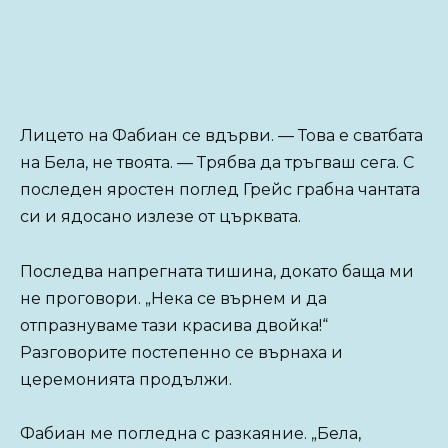
Лицето на Фабиан се вдърви. — Това е сватбата
на Бела, не твоята. — Трябва да тръгваш сега. С
последен яростен поглед Грейс грабна чантата
си и ядосано излезе от църквата.
Последва напрегната тишина, докато баща ми
не проговори. „Нека се върнем и да
отпразнуваме тази красива двойка!“
Разговорите постепенно се върнаха и
церемонията продължи.
Фабиан ме погледна с разкаяние. „Бела,