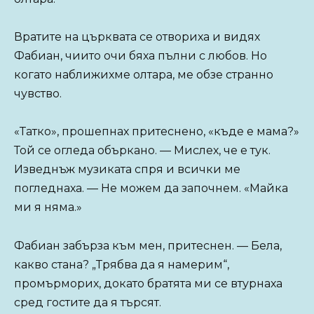
Вратите на църквата се отвориха и видях
Фабиан, чиито очи бяха пълни с любов. Но
когато наближихме олтара, ме обзе странно
чувство.
«Татко», прошепнах притеснено, «къде е мама?»
Той се огледа объркано. — Мислех, че е тук.
Изведнъж музиката спря и всички ме
погледнаха. — Не можем да започнем. «Майка
ми я няма.»
Фабиан забърза към мен, притеснен. — Бела,
какво стана? „Трябва да я намерим“,
промърморих, докато братята ми се втурнаха
сред гостите да я търсят.