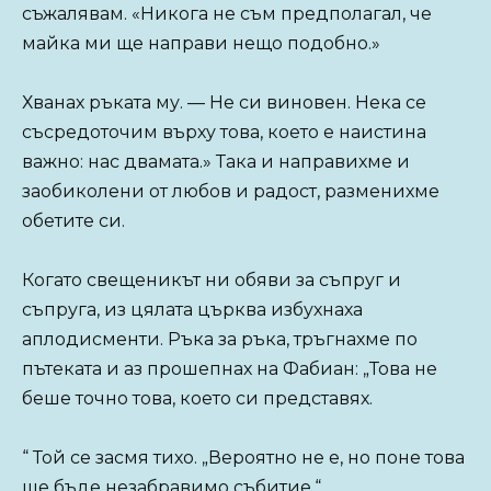
съжалявам. «Никога не съм предполагал, че
майка ми ще направи нещо подобно.»
Хванах ръката му. — Не си виновен. Нека се
съсредоточим върху това, което е наистина
важно: нас двамата.» Така и направихме и
заобиколени от любов и радост, разменихме
обетите си.
Когато свещеникът ни обяви за съпруг и
съпруга, из цялата църква избухнаха
аплодисменти. Ръка за ръка, тръгнахме по
пътеката и аз прошепнах на Фабиан: „Това не
беше точно това, което си представях.
“ Той се засмя тихо. „Вероятно не е, но поне това
ще бъде незабравимо събитие.“