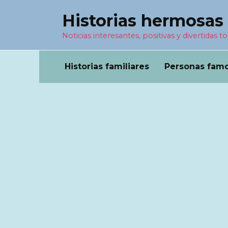
Перейти
Historias hermosas
к
содержанию
Noticias interesantes, positivas y divertidas to
Historias familiares
Personas fam