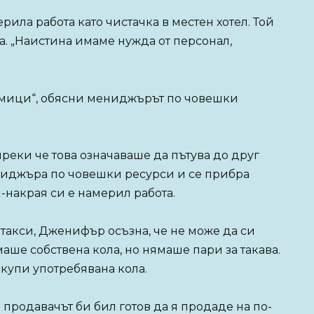
ерила работа като чистачка в местен хотел. Той
ха. „Наистина имаме нужда от персонал,
дмици“, обясни мениджърът по човешки
реки че това означаваше да пътува до друг
ениджъра по човешки ресурси и се прибра
й-накрая си е намерил работа.
 такси, Дженифър осъзна, че не може да си
аше собствена кола, но нямаше пари за такава.
купи употребявана кола.
 продавачът би бил готов да я продаде на по-