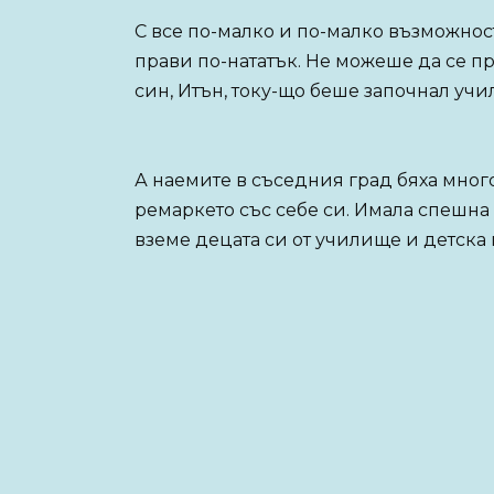
С все по-малко и по-малко възможно
прави по-нататък. Не можеше да се пр
син, Итън, току-що беше започнал уч
А наемите в съседния град бяха мног
ремаркето със себе си. Имала спешна н
вземе децата си от училище и детска 