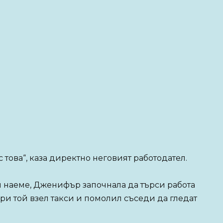
 това“, каза директно неговият работодател.
а я наеме, Дженифър започнала да търси работа
ари той взел такси и помолил съседи да гледат