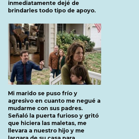
inmediatamente dejé de
brindarles todo tipo de apoyo.
Mi marido se puso frío y
agresivo en cuanto me negué a
mudarme con sus padres.
Señaló la puerta furioso y gritó
que hiciera las maletas, me
llevara a nuestro hijo y me
largara de su casa para