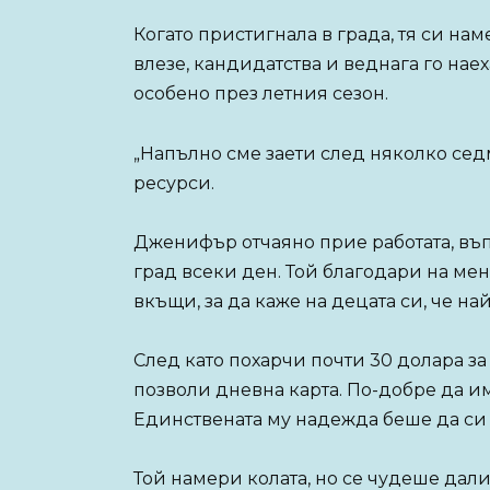
Когато пристигнала в града, тя си нам
влезе, кандидатства и веднага го нае
особено през летния сезон.
„Напълно сме заети след няколко се
ресурси.
Дженифър отчаяно прие работата, въп
град всеки ден. Той благодари на м
вкъщи, за да каже на децата си, че на
След като похарчи почти 30 долара за
позволи дневна карта. По-добре да им
Единствената му надежда беше да си 
Той намери колата, но се чудеше дали