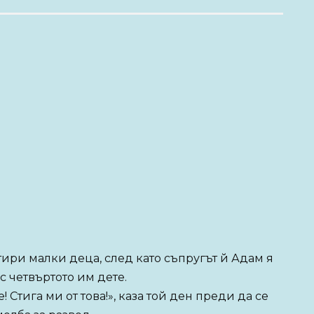
ри малки деца, след като съпругът й Адам я
 с четвъртото им дете.
 Стига ми от това!», каза той ден преди да се