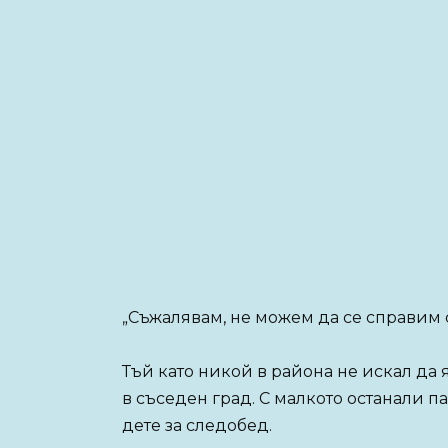
„Съжалявам, не можем да се справим с
Тъй като никой в ​​района не искал д
в съседен град. С малкото останали п
дете за следобед.