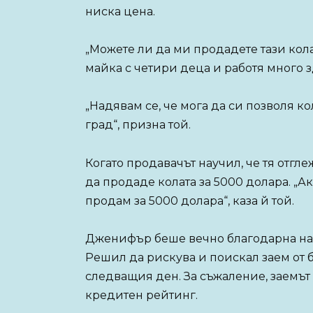
ниска цена.
„Можете ли да ми продадете тази кола
майка с четири деца и работя много з
„Надявам се, че мога да си позволя ко
град“, призна той.
Когато продавачът научил, че тя отгл
да продаде колата за 5000 долара. „Ак
продам за 5000 долара“, каза й той.
Дженифър беше вечно благодарна на п
Решил да рискува и поискал заем от б
следващия ден. За съжаление, заемът
кредитен рейтинг.