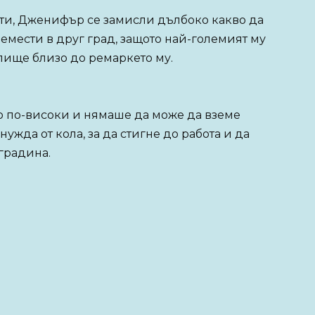
сти, Дженифър се замисли дълбоко какво да
емести в друг град, защото най-големият му
илище близо до ремаркето му.
о по-високи и нямаше да може да вземе
ужда от кола, за да стигне до работа и да
градина.