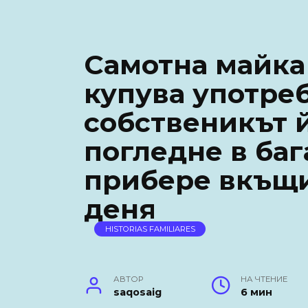
Самотна майка
купува употреб
собственикът й
погледне в баг
прибере вкъщи
деня
HISTORIAS FAMILIARES
АВТОР
НА ЧТЕНИЕ
saqosaig
6 мин