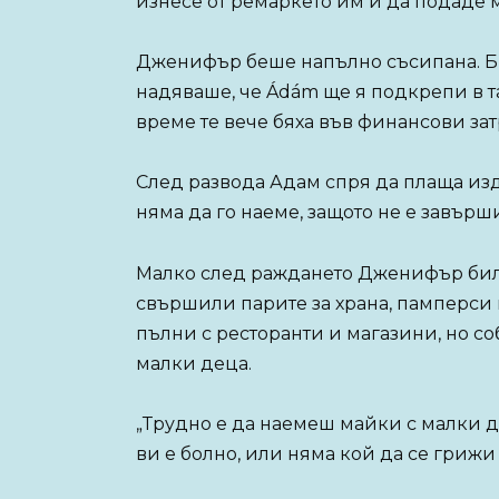
изнесе от ремаркето им и да подаде м
Дженифър беше напълно съсипана. Бр
надяваше, че Ádám ще я подкрепи в та
време те вече бяха във финансови за
След развода Адам спря да плаща изд
няма да го наеме, защото не е завърш
Малко след раждането Дженифър била
свършили парите за храна, памперси
пълни с ресторанти и магазини, но со
малки деца.
„Трудно е да наемеш майки с малки д
ви е болно, или няма кой да се грижи з