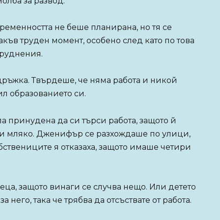
олба за развод.
еменността не беше планирана, но тя се
къв труден момент, особено след като по това
труднения.
ръжка. Твърдеше, че няма работа и никой
ил образованието си.
 принудена да си търси работа, защото й
 и мляко. Дженифър се разхождаше по улици,
бствениците я отказаха, защото имаше четири
еца, защото винаги се случва нещо. Или детето
а него, така че трябва да отсъствате от работа.