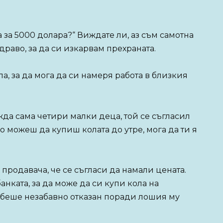
 за 5000 долара?“ Виждате ли, аз съм самотна
драво, за да си изкарвам прехраната.
ла, за да мога да си намеря работа в близкия
ежда сама четири малки деца, той се съгласил
о можеш да купиш колата до утре, мога да ти я
родавача, че се съгласи да намали цената.
анката, за да може да си купи кола на
 беше незабавно отказан поради лошия му